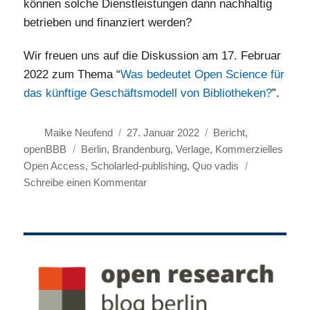
können solche Dienstleistungen dann nachhaltig
betrieben und finanziert werden?
Wir freuen uns auf die Diskussion am 17. Februar
2022 zum Thema “
Was bedeutet Open Science für
das künftige Geschäftsmodell von Bibliotheken?
”.
Autor
Veröffentlicht
Kategorien
Maike Neufend
27. Januar 2022
Bericht
,
Schlagwörter
am
openBBB
Berlin
,
Brandenburg
,
Verlage
,
Kommerzielles
Open Access
,
Scholarled-publishing
,
Quo vadis
zu
Schreibe einen Kommentar
3
von
5:
Sind
Wissenschaftseinrichtungen
die
besseren