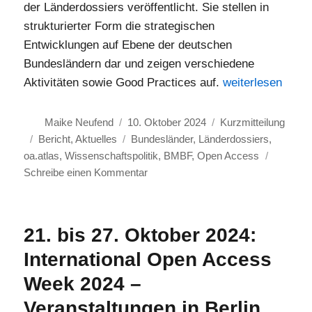
der Länderdossiers veröffentlicht. Sie stellen in
strukturierter Form die strategischen
Entwicklungen auf Ebene der deutschen
Bundesländern dar und zeigen verschiedene
„Open Access in 
Aktivitäten sowie Good Practices auf.
weiterlesen
Autor
Veröffentlicht
Format
Maike Neufend
10. Oktober 2024
Kurzmitteilung
Kategorien
am
Schlagwörter
Bericht
,
Aktuelles
Bundesländer
,
Länderdossiers
,
oa.atlas
,
Wissenschaftspolitik
,
BMBF
,
Open Access
zu
Schreibe einen Kommentar
Open
Access
in
21. bis 27. Oktober 2024:
Bund
International Open Access
und
Ländern:
Week 2024 –
Länderdossiers
Veranstaltungen in Berlin
des