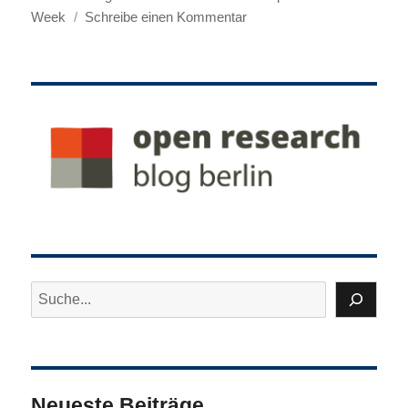
zu
Week
Schreibe einen Kommentar
21.
bis
27.
Oktober
2024:
International
Open
Access
Week
2024
–
Veranstaltungen
Suchen
in
Berlin
und
Brandenburg
Neueste Beiträge