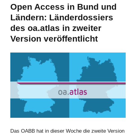
2024:
Open Access in Bund und
Objektbezogenes
Ländern: Länderdossiers
Open
Access
des oa.atlas in zweiter
–
Version veröffentlicht
Open
Access
für
Objekte
(Quo
Vadis
Offene
Wissenschaft
2024/25)
Das OABB hat in dieser Woche die zweite Version