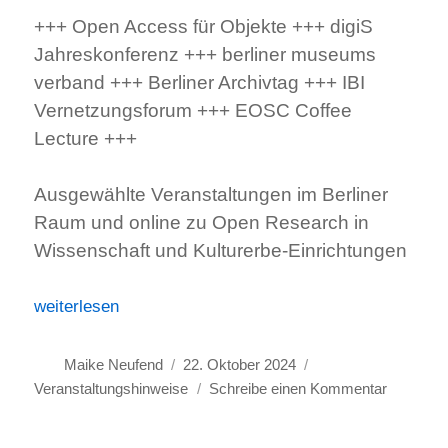
+++ Open Access für Objekte +++ digiS
Jahreskonferenz +++ berliner museums
verband +++ Berliner Archivtag +++ IBI
Vernetzungsforum +++ EOSC Coffee
Lecture +++
Ausgewählte Veranstaltungen im Berliner
Raum und online zu Open Research in
Wissenschaft und Kulturerbe-Einrichtungen
„Veranstaltungshinweise November 2024“
weiterlesen
Autor
Veröffentlicht
Kategorien
Maike Neufend
22. Oktober 2024
am
zu
Veranstaltungshinweise
Schreibe einen Kommentar
Veransta
Novembe