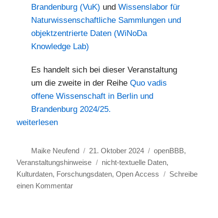
Brandenburg (VuK)
und
Wissenslabor für
Naturwissenschaftliche Sammlungen und
objektzentrierte Daten (WiNoDa
Knowledge Lab)
Es handelt sich bei dieser Veranstaltung
um die zweite in der Reihe
Quo vadis
offene Wissenschaft in Berlin und
Brandenburg 2024/25.
„20. November 2024: Objektbezogenes Open Access – 
weiterlesen
Autor
Veröffentlicht
Kategorien
Maike Neufend
21. Oktober 2024
openBBB
,
am
Schlagwörter
Veranstaltungshinweise
nicht-textuelle Daten
,
Kulturdaten
,
Forschungsdaten
,
Open Access
Schreibe
zu
einen Kommentar
20.
November