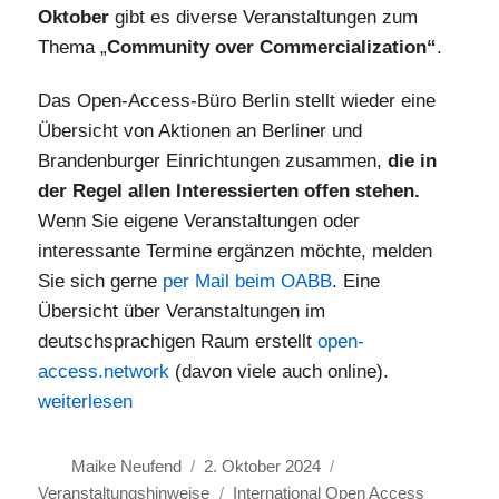
Oktober
gibt es diverse Veranstaltungen zum
Thema „
Community over Commercialization“
.
Das Open-Access-Büro Berlin stellt wieder eine
Übersicht von Aktionen an Berliner und
Brandenburger Einrichtungen zusammen,
die in
der Regel allen Interessierten offen stehen.
Wenn Sie eigene Veranstaltungen oder
interessante Termine ergänzen möchte, melden
Sie sich gerne
per Mail beim OABB
. Eine
Übersicht über Veranstaltungen im
deutschsprachigen Raum erstellt
open-
access.network
(davon viele auch online).
„21. bis 27. Oktober 2024: International Open Access 
weiterlesen
Autor
Veröffentlicht
Kategorien
Maike Neufend
2. Oktober 2024
am
Schlagwörter
Veranstaltungshinweise
International Open Access