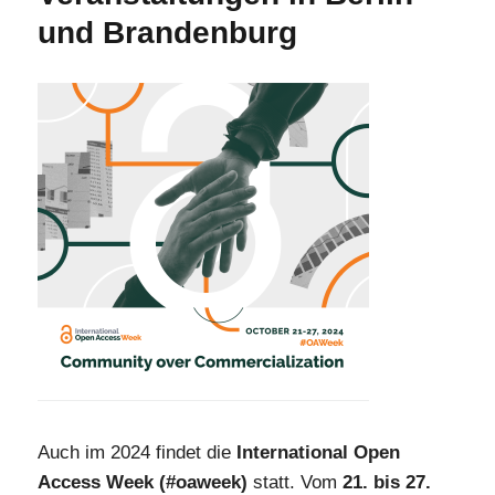
oa.atlas
und Brandenburg
in
zweiter
Version
veröffentlicht
Auch im 2024 findet die
International Open
Access Week (#oaweek)
statt. Vom
21. bis 27.