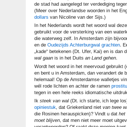
de stad had aangelegd ter verdediging tege
(Meer over Nederlandse woorden in het Eng
dollars
van Nicoline van der Sijs.)
In het Nederlands wordt het woord wal deze
gebruikt voor de versterking van een waterka
die waterweg zelf. In Amsterdam zijn bijvo
en de
Oudezijds Achterburgwal
grachten
. E
„kade“ betekenen (Dt. Ufer, Kai) en is dan 
wal gaan
is in het Duits
an Land gehen
.
Wordt het woord in het meervoud gebruikt (
en bent u in Amsterdam, dan verandert de 
helemaal! Op de Amsterdamse walletjes vind
wél rode lichten en achter de ramen
prostit
tegen in een hele reeks idiomatische uitdru
Ik
steek van wal
(Dt. ich starte, ich lege lo
opiniestuk
, dat Griekenland niet
van twee wa
die Rosinen herauspicken)? Vindt u dat
het 
moet blijven
, dat men niet meer moet uitg
verantwoorden? Of
raakt
deze mening
kant