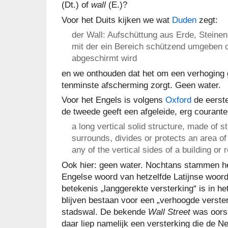
(Dt.) of
wall
(E.)?
Voor het Duits kijken we wat
Duden
zegt:
der Wall: Aufschüttung aus Erde, Steinen
mit der ein Bereich schützend umgeben 
abgeschirmt wird
en we onthouden dat het om een verhoging 
tenminste afscherming zorgt. Geen water.
Voor het Engels is volgens
Oxford
de eerste
de tweede geeft een afgeleide, erg courante
a long vertical solid structure, made of s
surrounds, divides or protects an area of
any of the vertical sides of a building or
Ook hier: geen water. Nochtans stammen he
Engelse woord van hetzelfde Latijnse woor
betekenis „langgerekte versterking“ is in he
blijven bestaan voor een „verhoogde verste
stadswal. De bekende
Wall Street
was oors
daar liep namelijk een versterking die de N