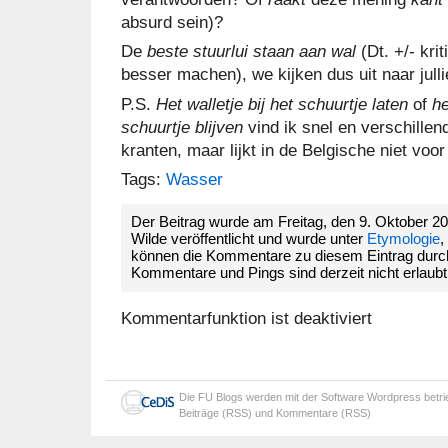
absurd sein)?
De
beste stuurlui staan aan wal
(Dt. +/- kri
besser machen)
, we kijken dus uit naar jull
P.S.
Het walletje bij het schuurtje laten
of
he
schuurtje blijven
vind ik snel en verschille
kranten, maar lijkt in de Belgische niet voo
Tags:
Wasser
Der Beitrag wurde am Freitag, den 9. Oktober 
Wilde veröffentlicht und wurde unter
Etymologie
,
können die Kommentare zu diesem Eintrag dur
Kommentare und Pings sind derzeit nicht erlaubt
Kommentarfunktion ist deaktiviert
Die
FU Blogs
werden mit der Software
Wordpress
betr
Beiträge (RSS)
und
Kommentare (RSS)