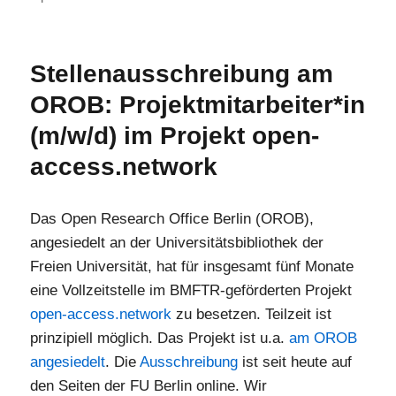
Das
Open
Research
Stellenausschreibung am
Office
OROB: Projektmitarbeiter*in
Berlin
auf
(m/w/d) im Projekt open-
der
access.network
BiblioCon
in
Bremen
Das Open Research Office Berlin (OROB),
(Juni
angesiedelt an der Universitätsbibliothek der
2025)
Freien Universität, hat für insgesamt fünf Monate
eine Vollzeitstelle im BMFTR-geförderten Projekt
open-access.network
zu besetzen. Teilzeit ist
prinzipiell möglich. Das Projekt ist u.a.
am OROB
angesiedelt
. Die
Ausschreibung
ist seit heute auf
den Seiten der FU Berlin online. Wir