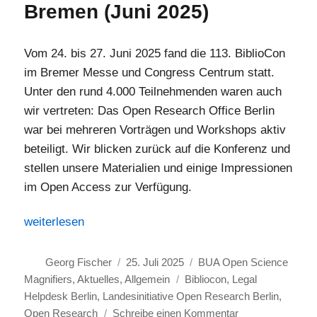
Bremen (Juni 2025)
Vom 24. bis 27. Juni 2025 fand die 113. BiblioCon
im Bremer Messe und Congress Centrum statt.
Unter den rund 4.000 Teilnehmenden waren auch
wir vertreten: Das Open Research Office Berlin
war bei mehreren Vorträgen und Workshops aktiv
beteiligt. Wir blicken zurück auf die Konferenz und
stellen unsere Materialien und einige Impressionen
im Open Access zur Verfügung.
„Das Open Research Office Berlin auf der BiblioCon in
weiterlesen
Autor
Veröffentlicht
Kategorien
Georg Fischer
25. Juli 2025
BUA Open Science
am
Schlagwörter
Magnifiers
,
Aktuelles
,
Allgemein
Bibliocon
,
Legal
Helpdesk Berlin
,
Landesinitiative Open Research Berlin
,
zu
Open Research
Schreibe einen Kommentar