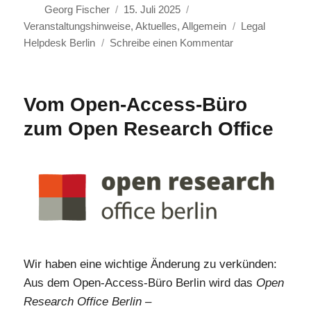
Autor
Veröffentlicht
Kategorien
Georg Fischer
15. Juli 2025
am
Schlagwörter
Veranstaltungshinweise
,
Aktuelles
,
Allgemein
Legal
zu
Helpdesk Berlin
Schreibe einen Kommentar
Legal
Helpdesk
Berlin:
Vom Open-Access-Büro
Workshop
zum Open Research Office
II
mit
Grischka
Petri
(NFDI4Culture)
am
29.
Juli
2025,
Wir haben eine wichtige Änderung zu verkünden:
FU
Aus dem Open-Access-Büro Berlin wird das
Open
Berlin
Research Office Berlin –