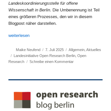
Landeskoordinierungsstelle für offene
Wissenschaft in Berlin
. Die Umbenennung ist Teil
eines größeren Prozesses, den wir in diesem
Blogpost näher darstellen.
„Vom Open-Access-Büro zum Open Research Office“
weiterlesen
Autor
Veröffentlicht
Kategorien
Maike Neufend
7. Juli 2025
Allgemein
,
Aktuelles
Schlagwörter
am
Landesinitiative Open Research Berlin
,
Open
zu
Research
Schreibe einen Kommentar
Vom
Open-
Access-
Büro
zum
Open
Research
Office