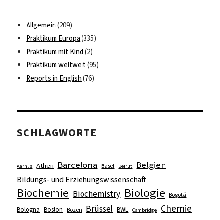
Allgemein
(209)
Praktikum Europa
(335)
Praktikum mit Kind
(2)
Praktikum weltweit
(95)
Reports in English
(76)
SCHLAGWORTE
Barcelona
Belgien
Athen
Basel
Aarhus
Beirut
Bildungs- und Erziehungswissenschaft
Biologie
Biochemie
Biochemistry
Bogotá
Chemie
Brüssel
Bologna
Boston
BWL
Bozen
Cambridge