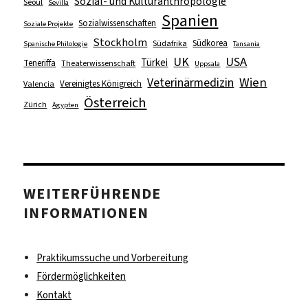
Sozial- und Kulturanthropologie
Seoul
Sevilla
Spanien
Sozialwissenschaften
Soziale Projekte
Stockholm
Südkorea
Südafrika
Spanische Philologie
Tansania
UK
USA
Türkei
Teneriffa
Theaterwissenschaft
Uppsala
Wien
Veterinärmedizin
Vereinigtes Königreich
Valencia
Österreich
Zürich
Ägypten
WEITERFÜHRENDE
INFORMATIONEN
Praktikumssuche und Vorbereitung
Fördermöglichkeiten
Kontakt