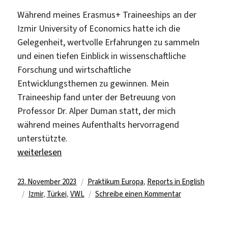
Während meines Erasmus+ Traineeships an der
Izmir University of Economics hatte ich die
Gelegenheit, wertvolle Erfahrungen zu sammeln
und einen tiefen Einblick in wissenschaftliche
Forschung und wirtschaftliche
Entwicklungsthemen zu gewinnen. Mein
Traineeship fand unter der Betreuung von
Professor Dr. Alper Duman statt, der mich
während meines Aufenthalts hervorragend
unterstützte.
„Praktikum an der Izmir University of Economics“
weiterlesen
Veröffentlicht
Kategorien
23. November 2023
Praktikum Europa
,
Reports in English
am
Schlagwörter
zu
Izmir
,
Türkei
,
VWL
Schreibe einen Kommentar
Praktikum
an