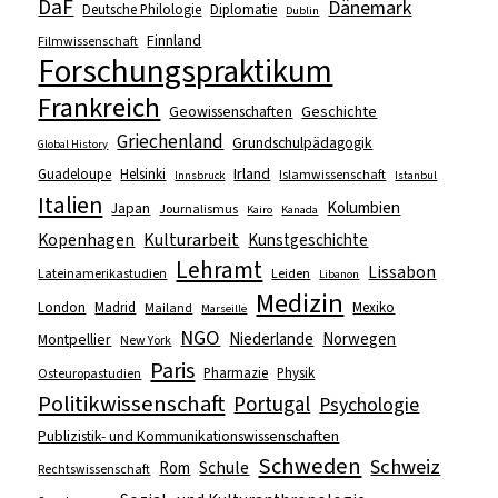
DaF
Dänemark
Deutsche Philologie
Diplomatie
Dublin
Finnland
Filmwissenschaft
Forschungspraktikum
Frankreich
Geowissenschaften
Geschichte
Griechenland
Grundschulpädagogik
Global History
Irland
Guadeloupe
Helsinki
Islamwissenschaft
Innsbruck
Istanbul
Italien
Kolumbien
Japan
Journalismus
Kairo
Kanada
Kopenhagen
Kulturarbeit
Kunstgeschichte
Lehramt
Lissabon
Lateinamerikastudien
Leiden
Libanon
Medizin
London
Madrid
Mexiko
Mailand
Marseille
NGO
Niederlande
Norwegen
Montpellier
New York
Paris
Pharmazie
Physik
Osteuropastudien
Politikwissenschaft
Portugal
Psychologie
Publizistik- und Kommunikationswissenschaften
Schweden
Schweiz
Schule
Rom
Rechtswissenschaft