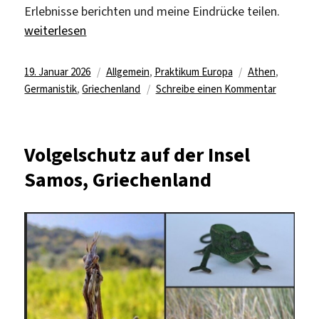
Erlebnisse berichten und meine Eindrücke teilen.
„Praktikum in der Abteilung für deutsche Sprache und Li
weiterlesen
Veröffentlicht
Kategorien
Schlagwörter
19. Januar 2026
Allgemein
,
Praktikum Europa
Athen
,
am
zu
Germanistik
,
Griechenland
Schreibe einen Kommentar
Praktiku
in
der
Volgelschutz auf der Insel
Abteilung
Samos, Griechenland
für
deutsche
Sprache
und
Literatur
an
der
National
und