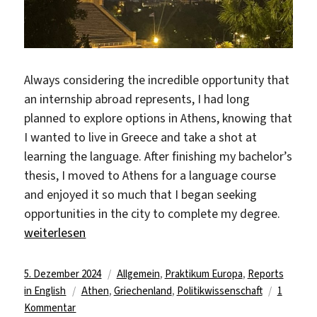
Always considering the incredible opportunity that
an internship abroad represents, I had long
planned to explore options in Athens, knowing that
I wanted to live in Greece and take a shot at
learning the language. After finishing my bachelor’s
thesis, I moved to Athens for a language course
and enjoyed it so much that I began seeking
opportunities in the city to complete my degree.
„Internship at SNF in Athens“
weiterlesen
Veröffentlicht
Kategorien
5. Dezember 2024
Allgemein
,
Praktikum Europa
,
Reports
am
Schlagwörter
in English
Athen
,
Griechenland
,
Politikwissenschaft
1
zu
Kommentar