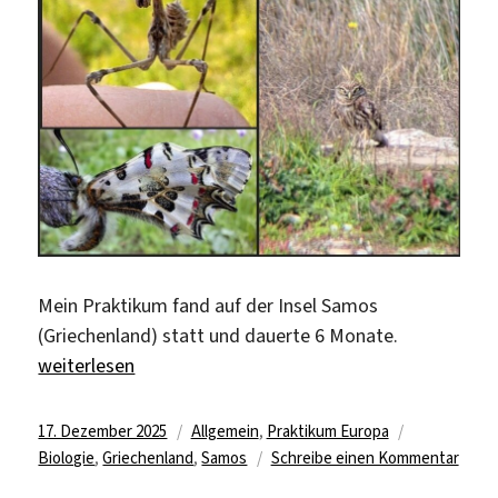
Kapodistr
Universit
Athen,
Griechen
Mein Praktikum fand auf der Insel Samos
(Griechenland) statt und dauerte 6 Monate.
„Volgelschutz auf der Insel Samos, Griechenland“
weiterlesen
Veröffentlicht
Kategorien
Schlagwörte
17. Dezember 2025
Allgemein
,
Praktikum Europa
am
zu
Biologie
,
Griechenland
,
Samos
Schreibe einen Kommentar
Volge