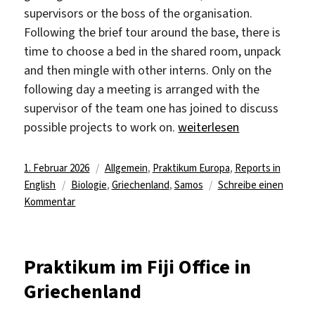
supervisors or the boss of the organisation.
Following the brief tour around the base, there is
time to choose a bed in the shared room, unpack
and then mingle with other interns. Only on the
following day a meeting is arranged with the
supervisor of the team one has joined to discuss
„Nature Conservation Inte
possible projects to work on.
weiterlesen
Veröffentlicht
Kategorien
1. Februar 2026
Allgemein
,
Praktikum Europa
,
Reports in
am
Schlagwörter
English
Biologie
,
Griechenland
,
Samos
Schreibe einen
zu
Kommentar
Nature
Conservation
Internship
Praktikum im Fiji Office in
on
Griechenland
Samos
Island,