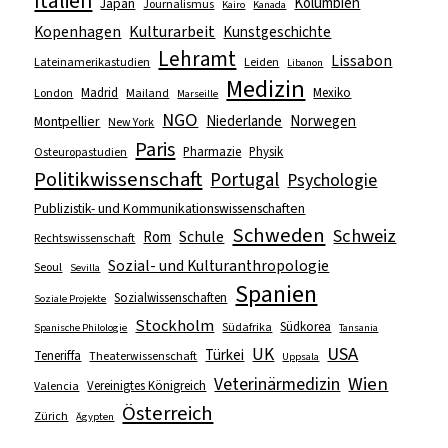
Italien
Kolumbien
Japan
Journalismus
Kairo
Kanada
Kopenhagen
Kulturarbeit
Kunstgeschichte
Lehramt
Lissabon
Lateinamerikastudien
Leiden
Libanon
Medizin
Madrid
Mexiko
London
Mailand
Marseille
NGO
Niederlande
Norwegen
Montpellier
New York
Paris
Pharmazie
Physik
Osteuropastudien
Politikwissenschaft
Portugal
Psychologie
Publizistik- und Kommunikationswissenschaften
Schweden
Schweiz
Schule
Rom
Rechtswissenschaft
Sozial- und Kulturanthropologie
Seoul
Sevilla
Spanien
Sozialwissenschaften
Soziale Projekte
Stockholm
Südkorea
Südafrika
Spanische Philologie
Tansania
USA
UK
Türkei
Teneriffa
Theaterwissenschaft
Uppsala
Wien
Veterinärmedizin
Vereinigtes Königreich
Valencia
Österreich
Zürich
Ägypten