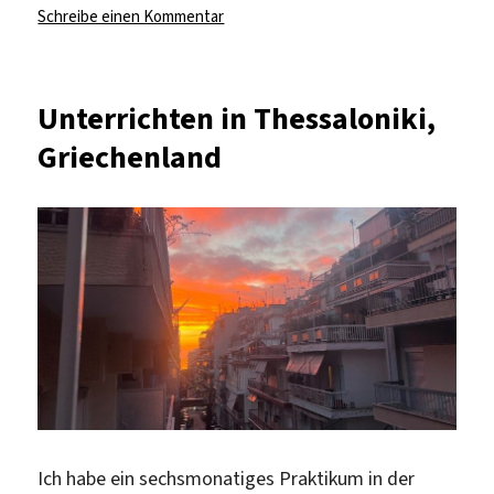
zu
Schreibe einen Kommentar
Engaging
with
Children’s
Unterrichten in Thessaloniki,
Rights
Griechenland
and
Community
in
Athens
Ich habe ein sechsmonatiges Praktikum in der