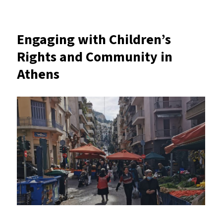
Internship
at
SNF
Engaging with Children’s
in
Rights and Community in
Athens
Athens