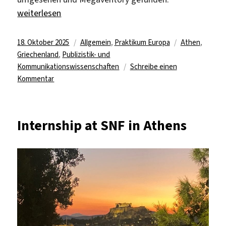
„Digital Marketing Assistant bei Megaventory“
weiterlesen
Veröffentlicht
Kategorien
Schlagwörter
18. Oktober 2025
Allgemein
,
Praktikum Europa
Athen
,
am
Griechenland
,
Publizistik- und
Kommunikationswissenschaften
Schreibe einen
zu
Kommentar
Digital
Marketing
Assistant
Internship at SNF in Athens
bei
Megaventory