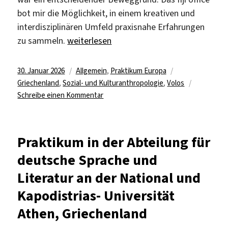
bot mir die Möglichkeit, in einem kreativen und
interdisziplinären Umfeld praxisnahe Erfahrungen
„Praktikum im Fiji Office in Griechenland“
zu sammeln.
weiterlesen
Veröffentlicht
Kategorien
Schlagwörter
30. Januar 2026
Allgemein
,
Praktikum Europa
am
Griechenland
,
Sozial- und Kulturanthropologie
,
Volos
zu
Schreibe einen Kommentar
Praktikum
im
Fiji
Praktikum in der Abteilung für
Office
deutsche Sprache und
in
Griechenland
Literatur an der National und
Kapodistrias- Universität
Athen, Griechenland