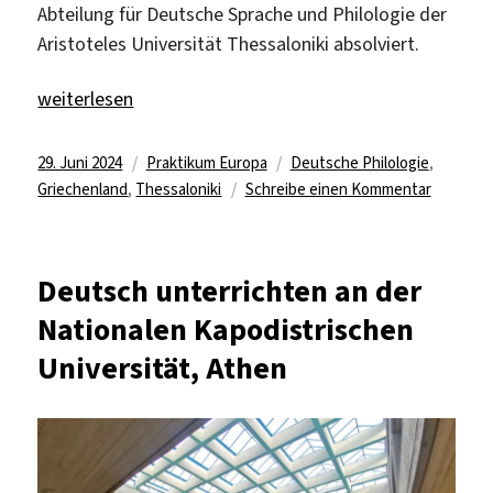
Abteilung für Deutsche Sprache und Philologie der
Aristoteles Universität Thessaloniki absolviert.
„Unterrichten in Thessaloniki, Griechenland“
weiterlesen
Veröffentlicht
Kategorien
Schlagwörter
29. Juni 2024
Praktikum Europa
Deutsche Philologie
,
am
zu
Griechenland
,
Thessaloniki
Schreibe einen Kommentar
Unterric
in
Thessalon
Deutsch unterrichten an der
Griechen
Nationalen Kapodistrischen
Universität, Athen