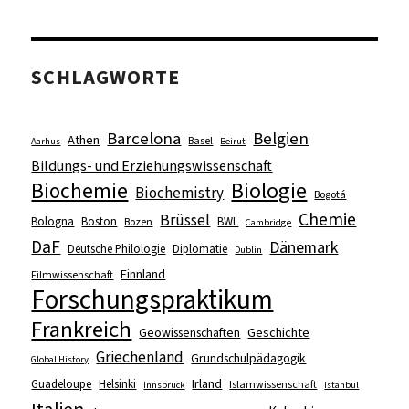
SCHLAGWORTE
Barcelona
Belgien
Athen
Basel
Aarhus
Beirut
Bildungs- und Erziehungswissenschaft
Biologie
Biochemie
Biochemistry
Bogotá
Chemie
Brüssel
Bologna
Boston
BWL
Bozen
Cambridge
DaF
Dänemark
Deutsche Philologie
Diplomatie
Dublin
Finnland
Filmwissenschaft
Forschungspraktikum
Frankreich
Geowissenschaften
Geschichte
Griechenland
Grundschulpädagogik
Global History
Irland
Guadeloupe
Helsinki
Islamwissenschaft
Innsbruck
Istanbul