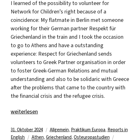
I learned of the possibility to volunteer for
Network for Children’s right because of a
coincidence: My flatmate in Berlin met someone
working for their German partner Respekt für
Griechenland in the train and I took the occasion
to go to Athens and have a outstanding
experience: Respect for Griechenland sends
volunteers to Greek Partner organisation in order
to foster Greek-German Relations and mutual
understanding and also to be solidaric with Greece
after the problems that came to the country with
the financial crisis and the refugee crisis.
„Engaging with Children’s Rights and Community in At
weiterlesen
Veröffentlicht
Kategorien
31. Oktober 2024
Allgemein
,
Praktikum Europa
,
Reports in
am
Schlagwörter
English
Athen
,
Griechenland
,
Osteuropastudien