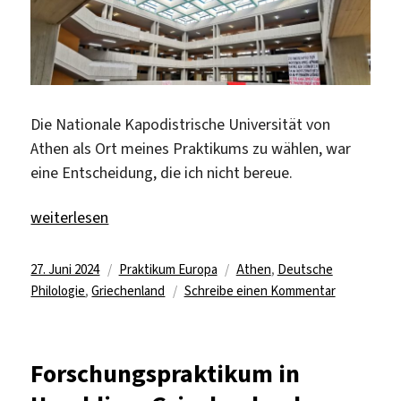
Die Nationale Kapodistrische Universität von
Athen als Ort meines Praktikums zu wählen, war
eine Entscheidung, die ich nicht bereue.
„Deutsch unterrichten an der Nationalen Kapodistrische
weiterlesen
Veröffentlicht
Kategorien
Schlagwörter
27. Juni 2024
Praktikum Europa
Athen
,
Deutsche
am
zu
Philologie
,
Griechenland
Schreibe einen Kommentar
Deutsch
unterrichte
an
Forschungspraktikum in
der
Nationalen