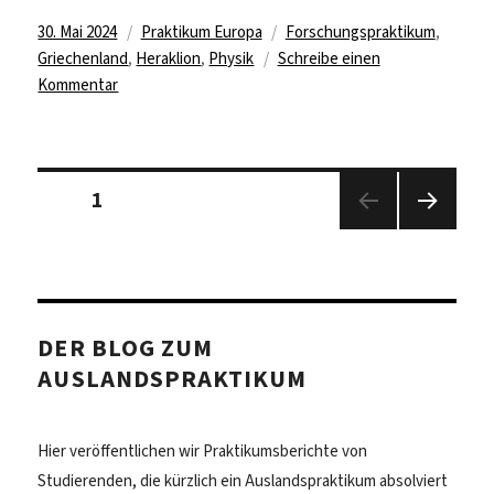
Veröffentlicht
Kategorien
Schlagwörter
30. Mai 2024
Praktikum Europa
Forschungspraktikum
,
am
Griechenland
,
Heraklion
,
Physik
Schreibe einen
zu
Kommentar
Forschungspraktikum
in
Heraklion,
Seitennummerierung
Griechenland
Seite
1
der
Beiträge
Nächs
te
Seite
DER BLOG ZUM
AUSLANDSPRAKTIKUM
Hier veröffentlichen wir Praktikumsberichte von
Studierenden, die kürzlich ein Auslandspraktikum absolviert