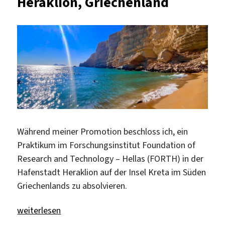
Heraklion, Griechenland
Kapodistri
Universität,
Athen
Während meiner Promotion beschloss ich, ein
Praktikum im Forschungsinstitut Foundation of
Research and Technology – Hellas (FORTH) in der
Hafenstadt Heraklion auf der Insel Kreta im Süden
Griechenlands zu absolvieren.
„Forschungspraktikum in Heraklion, Griechenland“
weiterlesen