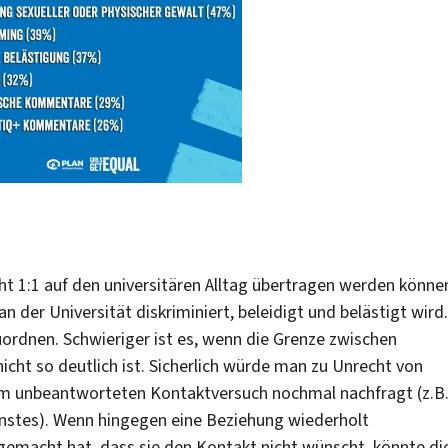
ht 1:1 auf den universitären Alltag übertragen werden könne
 der Universität diskriminiert, beleidigt und belästigt wird.
zuordnen. Schwieriger ist es, wenn die Grenze zwischen
 so deutlich ist. Sicherlich würde man zu Unrecht von
m unbeantworteten Kontaktversuch nochmal nachfragt (z.B
enstes). Wenn hingegen eine Beziehung wiederholt
 gemacht hat, dass sie den Kontakt nicht wünscht, könnte di