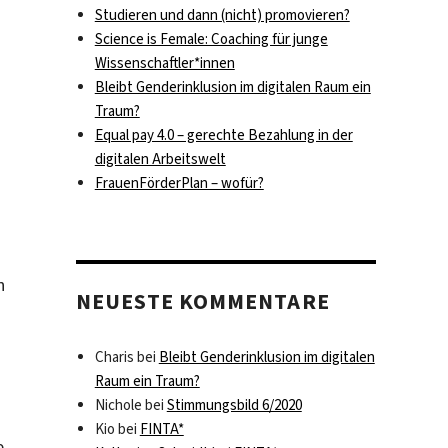
Studieren und dann (nicht) promovieren?
Science is Female: Coaching für junge
Wissenschaftler*innen
Bleibt Genderinklusion im digitalen Raum ein
Traum?
Equal pay 4.0 – gerechte Bezahlung in der
digitalen Arbeitswelt
FrauenFörderPlan – wofür?
n
NEUESTE KOMMENTARE
Charis
bei
Bleibt Genderinklusion im digitalen
Raum ein Traum?
.
Nichole
bei
Stimmungsbild 6/2020
Kio
bei
FINTA*
e