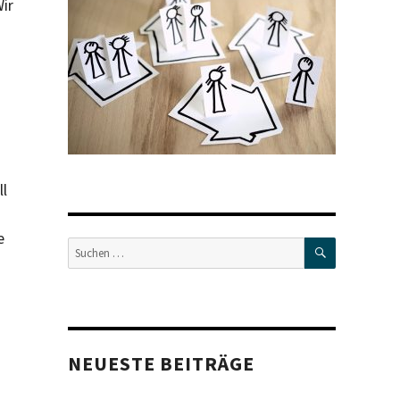
ir
ll
e
SUCHEN
Suche
nach:
NEUESTE BEITRÄGE