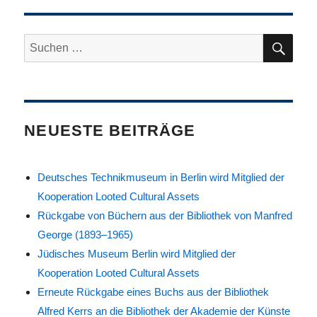
!
nun
SU
Suche
voraussichtlich
nach:
am
4.
Mai
2022
NEUESTE BEITRÄGE
Deutsches Technikmuseum in Berlin wird Mitglied der
Kooperation Looted Cultural Assets
Rückgabe von Büchern aus der Bibliothek von Manfred
George (1893–1965)
Jüdisches Museum Berlin wird Mitglied der
Kooperation Looted Cultural Assets
Erneute Rückgabe eines Buchs aus der Bibliothek
Alfred Kerrs an die Bibliothek der Akademie der Künste