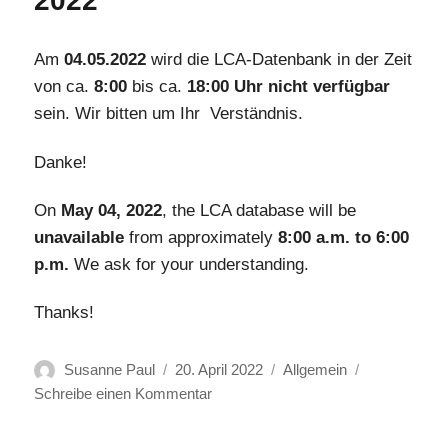
2022
Am
04.05.2022
wird die LCA-Datenbank in der Zeit
von ca.
8:00
bis ca.
18:00 Uhr
nicht verfügbar
sein. Wir bitten um Ihr Verständnis.
Danke!
On
May 04, 2022
, the LCA database will be
unavailable
from approximately
8:00 a.m. to 6:00
p.m.
We ask for your understanding.
Thanks!
Autor
Veröffentlicht
Kategorien
Susanne Paul
20. April 2022
Allgemein
am
zu
Schreibe einen Kommentar
verschobenes
Systemupdate