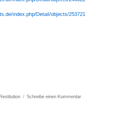
ets.de/index.php/Detail/objects/253721
Schlagwörter
zu
Restitution
Schreibe einen Kommentar
Simon
Katzenstein
(1868
–
1945)