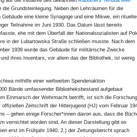
g auf die Initiative des bekannten
Rabbiners Yehuda Meir
e die Grundsteinlegung. Neben den Lehrräumen für die
m Gebäude eine kleine Synagoge und eine Mikwe, ein rituelle
 reger Teilnahme im Juni 1930. Das Datum lässt bereits
asste, ehe mit dem Überfall der Nationalsozialisten auf Pol
Tore in der Lubartowska Straße schließen musste. Nach dem
mber 1939 wurde das Gebäude für militärische Zwecke
d ihres Inventars, vor allem das der Bibliothek, ist wenig
chiwa mithilfe einer weltweiten Spendenaktion
000 Bände umfassender Bibliotheksbestand aufgebaut
m Einmarsch der Wehrmacht betrifft, ist sich die Forschun
r offiziellen Zeitschrift der Hitlerjugend (HJ) vom Februar 19
ns – gehen einige Forscher*innen davon aus, dass die Büch
m vernichtet worden sind. An dieser Darstellung gibt es
ien erst im Frühjahr 1940, 2.) der Zeitungsbericht sprach