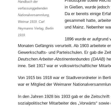
Philosophie sowie Recht
Handbuch der
in Gießen, wurde jedoch 
verfassunggebenden
Da er bereits einige Erf
Nationalversammlung,
gesammelt hatte, arbeitet
Weimar 1919. Carl
und Mainz. Nebenher war
Heymanns Verlag, Berlin
1919.
1896 wurde er aufgrund 
Monaten Gefängnis verurteilt. Ab 1903 arbeitete er 
Gewerkschafts- und Parteischulen. Er gab die Zeit
Deutschen Arbeiter-Abstinentenbundes (DAAB)
he
inne. Seit 1917 war er volkswirtschaftlicher Mita
Von 1915 bis 1918 war er Stadtverordneter in Ber
war er Mitglied der Weimarer Nationalversammlun
In den Jahren 1928 bis 1933 gab er die Zeitschrif
sozialpolitischer Mitarbeiter des „Vorwärts“ sowie