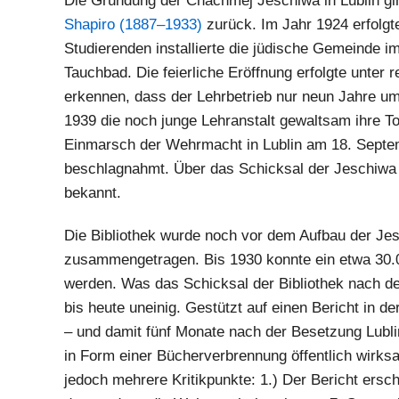
Die Gründung der Chachmej Jeschiwa in Lublin gin
Shapiro (1887–1933)
zurück. Im Jahr 1924 erfolgt
Studierenden installierte die jüdische Gemeinde i
Tauchbad. Die feierliche Eröffnung erfolgte unter
erkennen, dass der Lehrbetrieb nur neun Jahre umf
1939 die noch junge Lehranstalt gewaltsam ihre 
Einmarsch der Wehrmacht in Lublin am 18. Septe
beschlagnahmt. Über das Schicksal der Jeschiwa un
bekannt.
Die Bibliothek wurde noch vor dem Aufbau der Jes
zusammengetragen. Bis 1930 konnte ein etwa 30.
werden. Was das Schicksal der Bibliothek nach de
bis heute uneinig. Gestützt auf einen Bericht in de
– und damit fünf Monate nach der Besetzung Lubli
in Form einer Bücherverbrennung öffentlich wirksa
jedoch mehrere Kritikpunkte: 1.) Der Bericht ersch