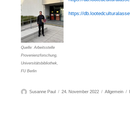
https://db.lootedculturalass
Quelle: Arbeitsstelle
Provenienzforschung,
Universitätsbibliothek,
FU Berlin
Autor
Veröffentlicht
Kategorien
Susanne Paul
24. November 2022
Allgemein
am