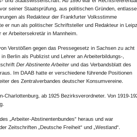
s- und Staatswissenschaft. Ab 1890 war er Rechtsreferenda
vor seiner Staatsprüfung, aus politischen Gründen, entlasse
ahrungen als Redakteur der Frankfurter Volksstimme
e er nun als politischer Schriftsteller und Redakteur in Leip
 er Arbeitersekretär in Mannheim.
von Verstößen gegen das Pressegesetz in Sachsen zu acht
in Berlin als Publizist und Lehrer an Arbeiterbildungs-,
schrift
Der Abstinente Arbeiter
und das Verbandsblatt des
raus. Im DAAB hatte er verschiedene führende Positionen
rbeiter des Zentralverbandes deutscher Konsumvereine.
lin-Charlottenburg, ab 1925 Bezirksverordneter. Von 1919-19
g.
t des „Arbeiter-Abstinentenbundes“ heraus und war
 der Zeitschriften „Deutsche Freiheit“ und „Westland“.