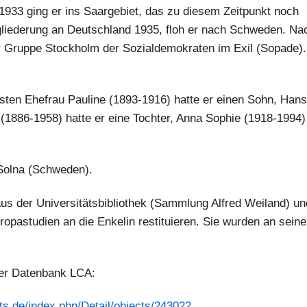
1933 ging er ins Saargebiet, das zu diesem Zeitpunkt noch
liederung an Deutschland 1935, floh er nach Schweden. Na
er Gruppe Stockholm der Sozialdemokraten im Exil (Sopade).
rsten Ehefrau Pauline (1893-1916) hatte er einen Sohn, Hans
 (1886-1958) hatte er eine Tochter, Anna Sophie (1918-1994)
Solna (Schweden).
s der Universitätsbibliothek (Sammlung Alfred Weiland) un
ropastudien an die Enkelin restituieren. Sie wurden an sein
 der Datenbank LCA:
ets.de/index.php/Detail/objects/243022