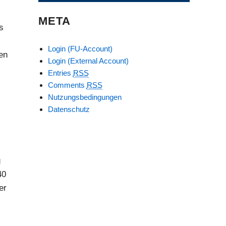
META
s
Login (FU-Account)
en
Login (External Account)
Entries
RSS
Comments
RSS
Nutzungsbedingungen
Datenschutz
g
40
er