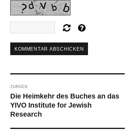
Beitragsnavigation
ZURÜCK
Die Heimkehr des Buches an das
Vorheriger
Beitrag:
YIVO Institute for Jewish
Research