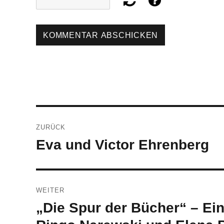
Beitragsnavigation
ZURÜCK
Eva und Victor Ehrenberg
Vorheriger
Beitrag:
WEITER
„Die Spur der Bücher“ – Ei
Nächster
Beitrag: