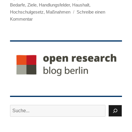
Bedarfe
,
Ziele
,
Handlungsfelder
,
Haushalt
,
Hochschulgesetz
,
Maßnahmen
Schreibe einen
zu
Kommentar
Empfehlung
für
eine
Landesinitiative
Open
Research
Berlin
Suchen