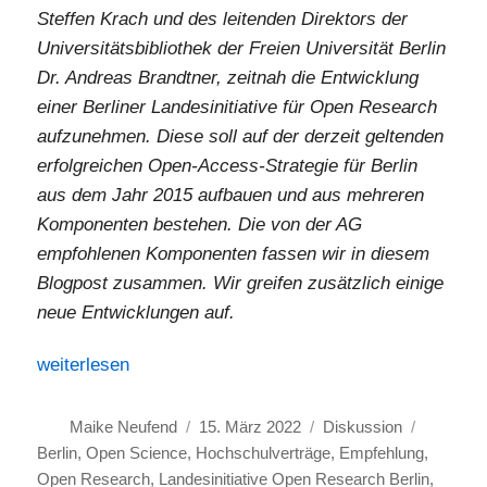
Steffen Krach und des leitenden Direktors der
Universitätsbibliothek der Freien Universität Berlin
Dr. Andreas Brandtner, zeitnah die Entwicklung
einer Berliner Landesinitiative für Open Research
aufzunehmen. Diese soll auf der derzeit geltenden
erfolgreichen Open-Access-Strategie für Berlin
aus dem Jahr 2015 aufbauen und aus mehreren
Komponenten bestehen. Die von der AG
empfohlenen Komponenten fassen wir in diesem
Blogpost zusammen. Wir greifen zusätzlich einige
neue Entwicklungen auf.
„Empfehlung für eine Landesinitiative Open Research Be
weiterlesen
Autor
Veröffentlicht
Kategorien
Schlagwö
Maike Neufend
15. März 2022
Diskussion
am
Berlin
,
Open Science
,
Hochschulverträge
,
Empfehlung
,
Open Research
,
Landesinitiative Open Research Berlin
,