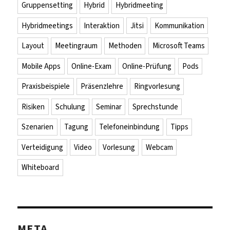
Gruppensetting
Hybrid
Hybridmeeting
Hybridmeetings
Interaktion
Jitsi
Kommunikation
Layout
Meetingraum
Methoden
Microsoft Teams
Mobile Apps
Online-Exam
Online-Prüfung
Pods
Praxisbeispiele
Präsenzlehre
Ringvorlesung
Risiken
Schulung
Seminar
Sprechstunde
Szenarien
Tagung
Telefoneinbindung
Tipps
Verteidigung
Video
Vorlesung
Webcam
Whiteboard
META