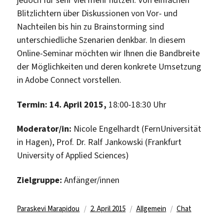
jedoch für sehr viel mehr nutzen. Von einfachen
Blitzlichtern über Diskussionen von Vor- und
Nachteilen bis hin zu Brainstorming sind
unterschiedliche Szenarien denkbar. In diesem
Online-Seminar möchten wir Ihnen die Bandbreite
der Möglichkeiten und deren konkrete Umsetzung
in Adobe Connect vorstellen.
Termin: 14. April 2015,
18:00-18:30 Uhr
Moderator/in:
Nicole Engelhardt (FernUniversität
in Hagen), Prof. Dr. Ralf Jankowski (Frankfurt
University of Applied Sciences)
Zielgruppe:
Anfänger/innen
Author
Posted
Categories
Tags
Paraskevi Marapidou
2. April 2015
Allgemein
Chat
on