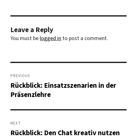
Leave a Reply
You must be
logged in
to post a comment.
Post
navigation
PREVIOUS
Rückblick: Einsatzszenarien in der
Previous
post:
Präsenzlehre
NEXT
Rückblick: Den Chat kreativ nutzen
Next