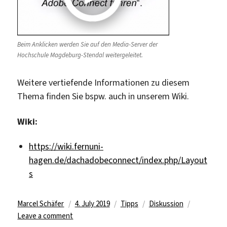
Beim Anklicken werden Sie auf den Media-Server der
Hochschule Magdeburg-Stendal weitergeleitet.
Weitere vertiefende Informationen zu diesem
Thema finden Sie bspw. auch in unserem Wiki.
Wiki:
https://wiki.fernuni-
hagen.de/dachadobeconnect/index.php/Layout
s
Author
Posted
Categories
Tags
Marcel Schäfer
4. July 2019
Tipps
Diskussion
on
on
Leave a comment