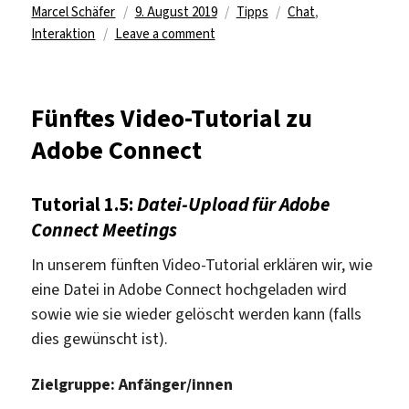
Author
Posted
Categories
Tags
Marcel Schäfer
9. August 2019
Tipps
Chat
,
on
on
Interaktion
Leave a comment
Sechstes
Video-
Tutorial
Fünftes Video-Tutorial zu
zu
Adobe Connect
Adobe
Connect
Tutorial 1.5:
Datei-Upload für Adobe
Connect Meetings
In unserem fünften Video-Tutorial erklären wir, wie
eine Datei in Adobe Connect hochgeladen wird
sowie wie sie wieder gelöscht werden kann (falls
dies gewünscht ist).
Zielgruppe: Anfänger/innen