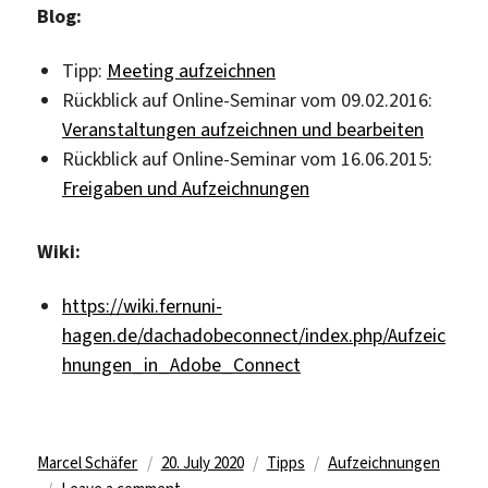
Blog:
Tipp:
Meeting aufzeichnen
Rückblick auf Online-Seminar vom 09.02.2016:
Veranstaltungen aufzeichnen und bearbeiten
Rückblick auf Online-Seminar vom 16.06.2015:
Freigaben und Aufzeichnungen
Wiki:
https://wiki.fernuni-
hagen.de/dachadobeconnect/index.php/Aufzeic
hnungen_in_Adobe_Connect
Author
Posted
Categories
Tags
Marcel Schäfer
20. July 2020
Tipps
Aufzeichnungen
on
on