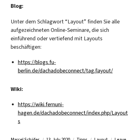
Blog:
Unter dem Schlagwort “Layout” finden Sie alle
aufgezeichneten Online-Seminare, die sich
einführend oder vertiefend mit Layouts
beschäftigen:
https://blogs.fu-
berlin.de/dachadobeconnect/tag/layout/
Wiki:
https://wiki.fernuni-
hagen.de/dachadobeconnect/index.php/Layout
s
Author
Posted
Categories
Tags
Marcel Schäfer
13. July 2020
Tipps
Layout
Leave