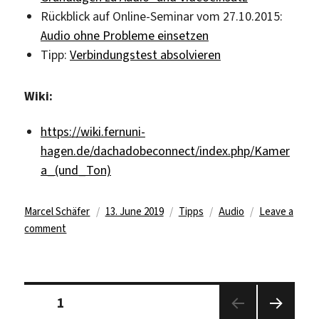
Rückblick auf Online-Seminar vom 27.10.2015:
Audio ohne Probleme einsetzen
Tipp:
Verbindungstest absolvieren
Wiki:
https://wiki.fernuni-
hagen.de/dachadobeconnect/index.php/Kamer
a_(und_Ton)
Author
Posted
Categories
Tags
Marcel Schäfer
13. June 2019
Tipps
Audio
Leave a
on
on
comment
Drittes
Video-
Tutorial
Posts
zu
Page
1
pagination
Adobe