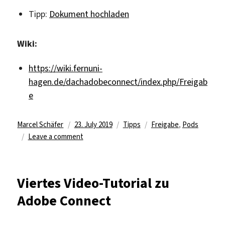
Tipp:
Dokument hochladen
Wiki:
https://wiki.fernuni-
hagen.de/dachadobeconnect/index.php/Freigab
e
Author
Posted
Categories
Tags
Marcel Schäfer
23. July 2019
Tipps
Freigabe
,
Pods
on
on
Leave a comment
Fünftes
Video-
Tutorial
Viertes Video-Tutorial zu
zu
Adobe Connect
Adobe
Connect