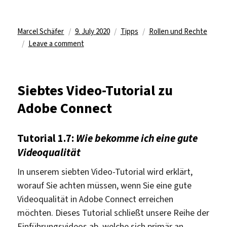
Author
Posted
Categories
Tags
Marcel Schäfer
9. July 2020
Tipps
Rollen und Rechte
on
on
Leave a comment
Neues
Tutorial
für
Siebtes Video-Tutorial zu
Fortgeschrittene
Adobe Connect
zu
Adobe
Connect
Tutorial 1.7:
Wie bekomme ich eine gute
Videoqualität
In unserem siebten Video-Tutorial wird erklärt,
worauf Sie achten müssen, wenn Sie eine gute
Videoqualität in Adobe Connect erreichen
möchten. Dieses Tutorial schließt unsere Reihe der
Einführungsvideos ab, welche sich primär an