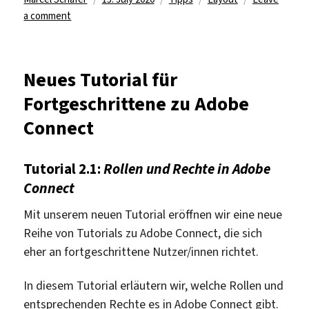
on
on
a comment
Zweites
Tutorial
für
Neues Tutorial für
Fortgeschrittene
Fortgeschrittene zu Adobe
zu
Adobe
Connect
Connect
Tutorial 2.1:
Rollen und Rechte in Adobe
Connect
Mit unserem neuen Tutorial eröffnen wir eine neue
Reihe von Tutorials zu Adobe Connect, die sich
eher an fortgeschrittene Nutzer/innen richtet.
In diesem Tutorial erläutern wir, welche Rollen und
entsprechenden Rechte es in Adobe Connect gibt.