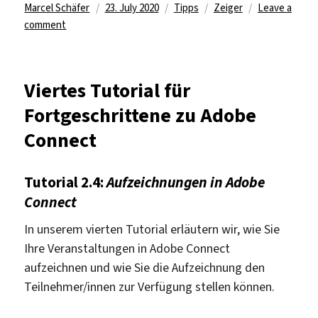
Author
Posted
Categories
Tags
Marcel Schäfer
23. July 2020
Tipps
Zeiger
Leave a
on
on
comment
Fünftes
Tutorial
für
Viertes Tutorial für
Fortgeschrittene
Fortgeschrittene zu Adobe
zu
Adobe
Connect
Connect
Tutorial 2.4:
Aufzeichnungen in Adobe
Connect
In unserem vierten Tutorial erläutern wir, wie Sie
Ihre Veranstaltungen in Adobe Connect
aufzeichnen und wie Sie die Aufzeichnung den
Teilnehmer/innen zur Verfügung stellen können.