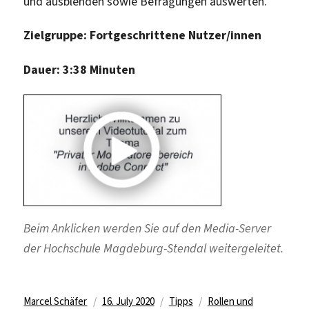
und ausblenden sowie Befragungen auswerten.
Zielgruppe: Fortgeschrittene Nutzer/innen
Dauer: 3:38 Minuten
Beim Anklicken werden Sie auf den Media-Server
der Hochschule Magdeburg-Stendal weitergeleitet.
Author
Posted
Categories
Tags
Marcel Schäfer
16. July 2020
Tipps
Rollen und