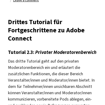
Leave a comment
Viertes
Tutorial
für
Drittes Tutorial für
Fortgeschrittene
Fortgeschrittene zu Adobe
zu
Adobe
Connect
Connect
Tutorial 2.3:
Privater Moderatorenbereich
Das dritte Tutorial geht auf den privaten
Moderatorenbereich ein und erläutert die
zusätzlichen Funktionen, die dieser Bereich
Veranstalter/innen und Moderator/innen bietet. In
dem für Teilnehmer/innen unsichbaren Abschnitt
können Veranstalter/innen und Moderator/innen
kommunizieren, vorbereitete Pods ablegen, ein-