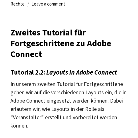
on
on
Rechte
Leave a comment
Drittes
Tutorial
für
Zweites Tutorial für
Fortgeschrittene
Fortgeschrittene zu Adobe
zu
Adobe
Connect
Connect
Tutorial 2.2:
Layouts in Adobe Connect
In unserem zweiten Tutorial für Fortgeschrittene
gehen wir auf die verschiedenen Layouts ein, die in
Adobe Connect eingesetzt werden können. Dabei
erläutern wir, wie Layouts in der Rolle als
“Veranstalter” erstellt und vorbereitet werden
können.