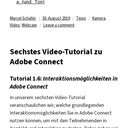
a_(und_Ton)
Author
Posted
Categories
Tags
Marcel Schäfer
30. August 2019
Tipps
Kamera
,
on
on
Video
,
Webcam
Leave a comment
Siebtes
Video-
Tutorial
Sechstes Video-Tutorial zu
zu
Adobe Connect
Adobe
Connect
Tutorial 1.6:
Interaktionsmöglichkeiten in
Adobe Connect
In unserem sechsten Video-Tutorial
veranschaulichen wir, welche grundlegenden
Interaktionsmöglichkeiten Sie in Adobe Connect
nutzen können, um mit den Teilnehmenden in