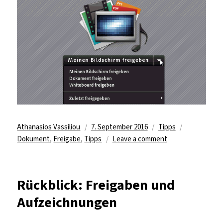
Author
Posted
Categories
Tags
Athanasios Vassiliou
7. September 2016
Tipps
on
on
Dokument
,
Freigabe
,
Tipps
Leave a comment
Dokument
hochladen
Rückblick: Freigaben und
Aufzeichnungen