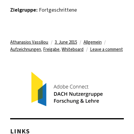
Zielgruppe:
Fortgeschrittene
Author
Posted
Categories
Tags
Athanasios Vassiliou
3. June 2015
Allgemein
on
on
Aufzeichnungen
,
Freigabe
,
Whiteboard
Leave a comment
Freig
und
Aufze
LINKS