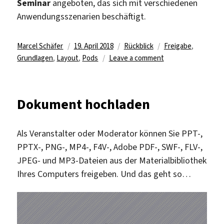
Seminar
angeboten, das sich mit verschiedenen
Anwendungsszenarien beschäftigt.
Author
Posted
Categories
Tags
Marcel Schäfer
19. April 2018
Rückblick
Freigabe
,
on
on
Grundlagen
,
Layout
,
Pods
Leave a comment
Rückblick:
Online-
Seminar
Dokument hochladen
18.04.2018
Als Veranstalter oder Moderator können Sie PPT-,
PPTX-, PNG-, MP4-, F4V-, Adobe PDF-, SWF-, FLV-,
JPEG- und MP3-Dateien aus der Materialbibliothek
Ihres Computers freigeben. Und das geht so…