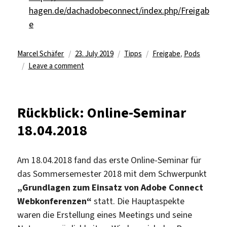
hagen.de/dachadobeconnect/index.php/Freigab
e
Author
Posted
Categories
Tags
Marcel Schäfer
23. July 2019
Tipps
Freigabe
,
Pods
on
on
Leave a comment
Fünftes
Video-
Tutorial
Rückblick: Online-Seminar
zu
18.04.2018
Adobe
Connect
Am 18.04.2018 fand das erste Online-Seminar für
das Sommersemester 2018 mit dem Schwerpunkt
„Grundlagen zum Einsatz von Adobe Connect
Webkonferenzen“
statt. Die Hauptaspekte
waren die Erstellung eines Meetings und seine