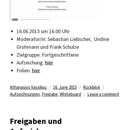
16.06.2015 um 16.00 Uhr
Moderator/in: Sebastian Liebscher, Undine
Grohmann und Frank Schulze
Zielgruppe: Fortgeschrittene
Aufzeichung:
hier
Folien:
hier
Author
Posted
Categories
Tags
Athanasios Vassiliou
16. June 2015
Rückblick
on
on
Aufzeichnungen
,
Freigabe
,
Whiteboard
Leave a comment
Rückbl
Freig
und
Freigaben und
Aufze