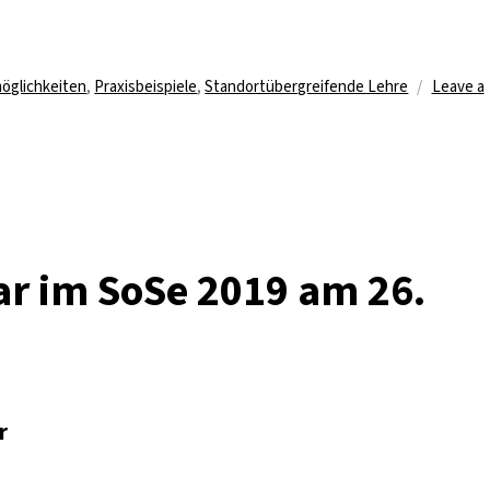
öglichkeiten
,
Praxisbeispiele
,
Standortübergreifende Lehre
Leave a
ar im SoSe 2019 am 26.
r