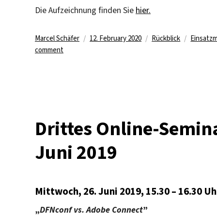
Die Aufzeichnung finden Sie
hier.
Author
Posted
Categories
Tags
Marcel Schäfer
12. February 2020
Rückblick
Einsatzm
on
on
comment
Rückblick
auf
drittes
Online-
Seminar
im
Drittes Online-Semin
WiSe2019/20
Juni 2019
Mittwoch, 26. Juni 2019, 15.30 – 16.30 Uh
„
DFNconf vs. Adobe Connect
”