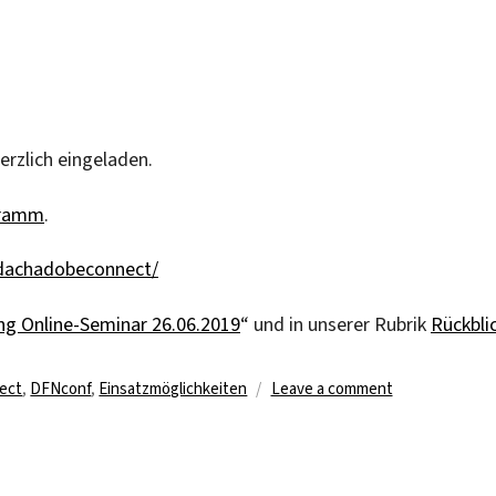
erzlich eingeladen.
ramm
.
/dachadobeconnect/
ng Online-Seminar 26.06.2019
“ und in unserer Rubrik
Rückbli
on
ect
,
DFNconf
,
Einsatzmöglichkeiten
Leave a comment
Drittes
Online-
Seminar
im