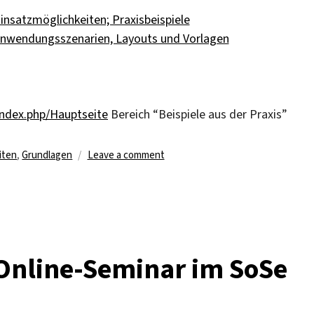
insatzmöglichkeiten; Praxisbeispiele
nwendungsszenarien, Layouts und Vorlagen
index.php/Hauptseite
Bereich “Beispiele aus der Praxis”
on
iten
,
Grundlagen
Leave a comment
Video-
Tutorials
zu
Adobe
Connect
 Online-Seminar im SoSe