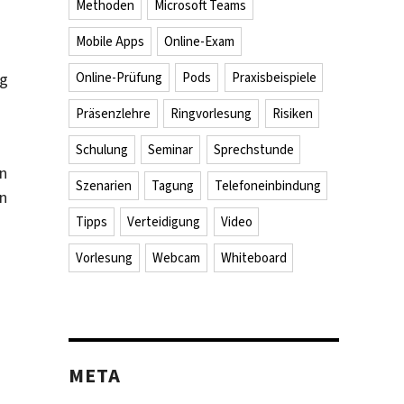
Methoden
Microsoft Teams
Mobile Apps
Online-Exam
Online-Prüfung
Pods
Praxisbeispiele
ig
Präsenzlehre
Ringvorlesung
Risiken
Schulung
Seminar
Sprechstunde
en
Szenarien
Tagung
Telefoneinbindung
on
Tipps
Verteidigung
Video
Vorlesung
Webcam
Whiteboard
META