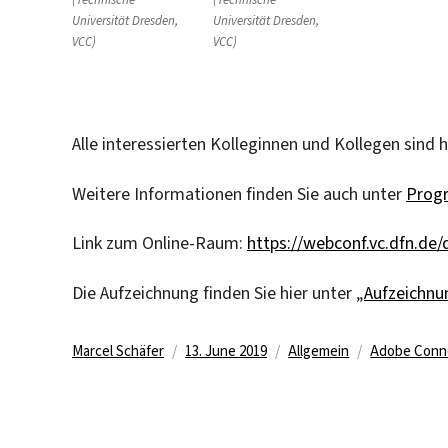
Universität Dresden,
Universität Dresden,
VCC)
VCC)
Alle interessierten Kolleginnen und Kollegen sind h
Weitere Informationen finden Sie auch unter
Prog
Link zum Online-Raum:
https://webconf.vc.dfn.de
Die Aufzeichnung finden Sie hier unter „
Aufzeichnu
Author
Posted
Categories
Tags
Marcel Schäfer
13. June 2019
Allgemein
Adobe Conn
on