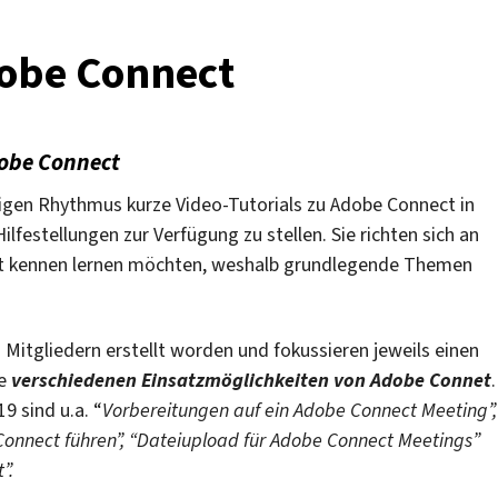
SoSe
2019
dobe Connect
am
26.
Juni
dobe Connect
2019
en Rhythmus kurze Video-Tutorials zu Adobe Connect in
lfestellungen zur Verfügung zu stellen. Sie richten sich an
ct kennen lernen möchten, weshalb grundlegende Themen
 Mitgliedern erstellt worden und fokussieren jeweils einen
ie
verschiedenen Einsatzmöglichkeiten von Adobe Connet
.
 sind u.a. “
Vorbereitungen auf ein Adobe Connect Meeting”,
onnect führen”, “
Dateiupload für Adobe Connect Meetings”
”.