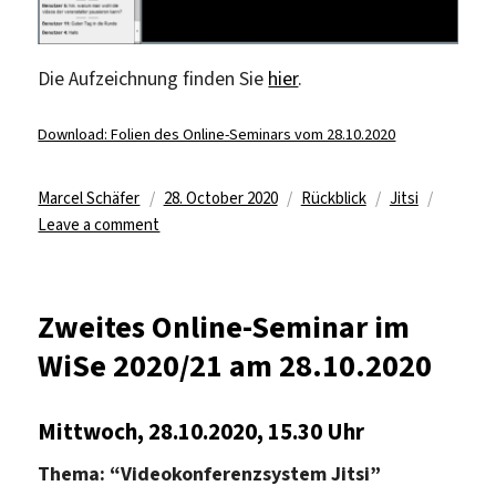
Die Aufzeichnung finden Sie
hier
.
Download: Folien des Online-Seminars vom 28.10.2020
Author
Posted
Categories
Tags
Marcel Schäfer
28. October 2020
Rückblick
Jitsi
on
on
Leave a comment
Rückblick
auf
zweites
Zweites Online-Seminar im
Online-
WiSe 2020/21 am 28.10.2020
Seminar
im
WiSe
Mittwoch, 28.10.2020, 15.30 Uhr
2020/21
Thema: “Videokonferenzsystem Jitsi”