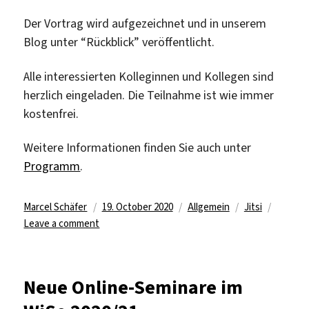
Der Vortrag wird aufgezeichnet und in unserem
Blog unter “Rückblick” veröffentlicht.
Alle interessierten Kolleginnen und Kollegen sind
herzlich eingeladen. Die Teilnahme ist wie immer
kostenfrei.
Weitere Informationen finden Sie auch unter
Programm
.
Author
Posted
Categories
Tags
Marcel Schäfer
19. October 2020
Allgemein
Jitsi
on
on
Leave a comment
Zweites
Online-
Seminar
Neue Online-Seminare im
im
WiSe