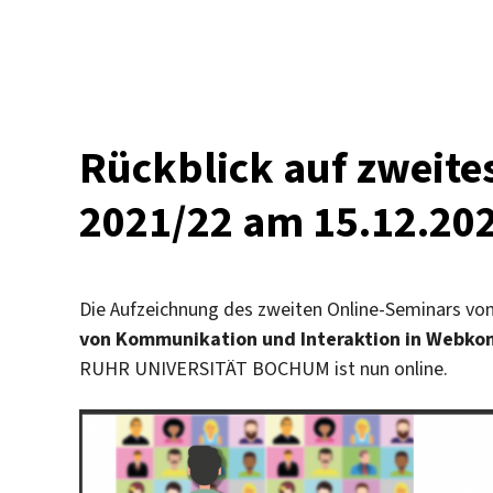
Rückblick
auf
drittes
Online-
Seminar
im
Rückblick auf zweite
WiSe
2021/22
2021/22 am 15.12.20
am
26.01.2022
Die Aufzeichnung des zweiten Online-Seminars v
von Kommunikation und Interaktion in Webkon
RUHR UNIVERSITÄT BOCHUM ist nun online.