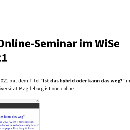
Rückblick
auf
zweites
Online-
Seminar
im
 Online-Seminar im WiSe
WiSe
2021/22
21
am
15.12.2021
021 mit dem Titel “
Ist das hybrid oder kann das weg?
” m
ersität Magdeburg ist nun online.