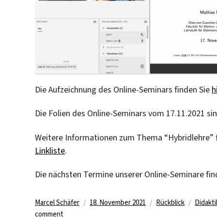
Die Aufzeichnung des Online-Seminars finden Sie
h
Die Folien des Online-Seminars vom 17.11.2021 si
Weitere Informationen zum Thema “Hybridlehre” f
Linkliste
.
Die nächsten Termine unserer Online-Seminare fin
Author
Posted
Categories
Tags
Marcel Schäfer
18. November 2021
Rückblick
Didakti
on
on
comment