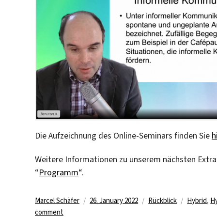
Die Aufzeichnung des Online-Seminars finden Sie
h
Weitere Informationen zu unserem nächsten Extra-
“
Programm
“.
Author
Posted
Categories
Tags
Marcel Schäfer
26. January 2022
Rückblick
Hybrid
,
H
on
on
comment