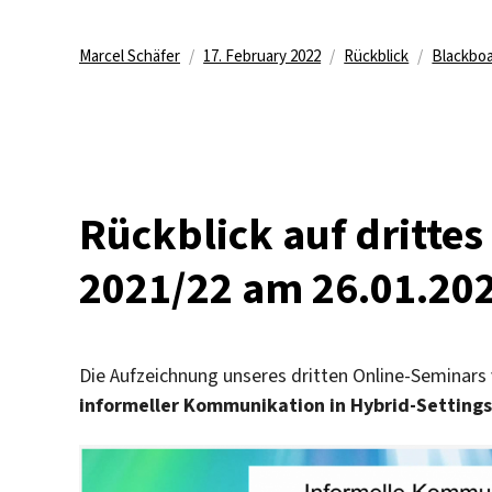
Author
Posted
Categories
Tags
Marcel Schäfer
17. February 2022
Rückblick
Blackbo
on
Rückblick auf dritte
2021/22 am 26.01.20
Die Aufzeichnung unseres dritten Online-Semina
informeller Kommunikation in Hybrid-Settings