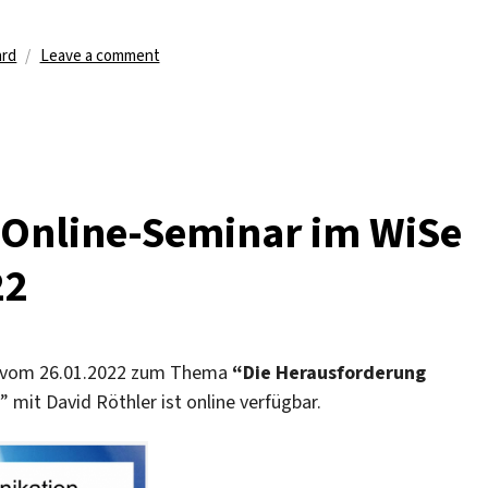
on
ard
Leave a comment
Rückblick
auf
Extra-
Online-
Seminar
im
s Online-Seminar im WiSe
WiSe
2021/22
22
am
16.02.2022
rs vom 26.01.2022 zum Thema
“Die Herausforderung
” mit David Röthler ist online verfügbar.