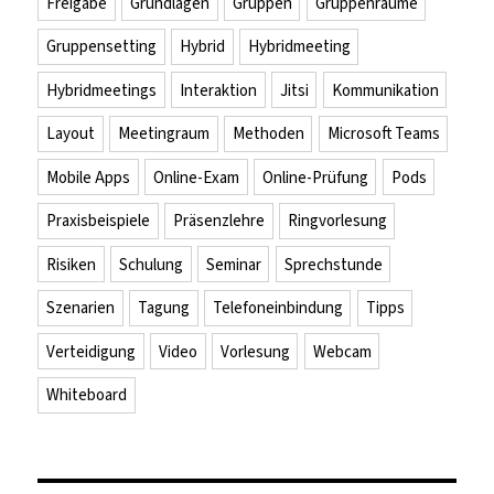
Freigabe
Grundlagen
Gruppen
Gruppenräume
Gruppensetting
Hybrid
Hybridmeeting
Hybridmeetings
Interaktion
Jitsi
Kommunikation
Layout
Meetingraum
Methoden
Microsoft Teams
Mobile Apps
Online-Exam
Online-Prüfung
Pods
Praxisbeispiele
Präsenzlehre
Ringvorlesung
Risiken
Schulung
Seminar
Sprechstunde
Szenarien
Tagung
Telefoneinbindung
Tipps
Verteidigung
Video
Vorlesung
Webcam
Whiteboard