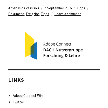
Author
Posted
Categories
Tags
Athanasios Vassiliou
7. September 2016
Tipps
on
on
Dokument
,
Freigabe
,
Tipps
Leave a comment
Dokument
hochladen
LINKS
Adobe Connect Wiki
Twitter