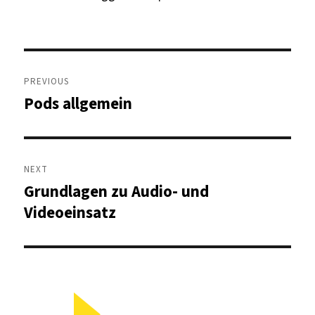
Post
navigation
PREVIOUS
Pods allgemein
Previous
post:
NEXT
Grundlagen zu Audio- und
Next
post:
Videoeinsatz