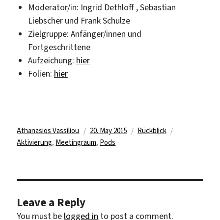
Moderator/in: Ingrid Dethloff , Sebastian
Liebscher und Frank Schulze
Zielgruppe: Anfänger/innen und
Fortgeschrittene
Aufzeichung:
hier
Folien:
hier
Author
Posted
Categories
Tags
Athanasios Vassiliou
20. May 2015
Rückblick
on
Aktivierung
,
Meetingraum
,
Pods
Leave a Reply
You must be
logged in
to post a comment.