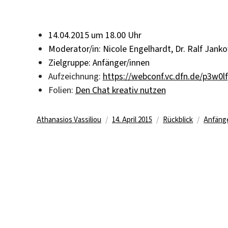
14.04.2015 um 18.00 Uhr
Moderator/in: Nicole Engelhardt, Dr. Ralf Jank
Zielgruppe: Anfänger/innen
Aufzeichnung:
https://webconf.vc.dfn.de/p3w0l
Folien:
Den Chat kreativ nutzen
Author
Posted
Categories
Tags
Athanasios Vassiliou
14. April 2015
Rückblick
Anfäng
on