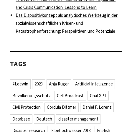
and Crisis Communication: Lessons to Learn
Das Dispositivkonzept als analytisches Werkzeug in der
sozialwissenschaftlichen Krisen- und
Katastrophenforschung: Perspektiven und Potenziale
TAGS
#Loewin
2023
Anja Rüger
Artificial Intelligence
Bevölkerungsschutz
Cell Broadcast
ChatGPT
Civil Protection
Cordula Dittmer
Daniel F. Lorenz
Database
Deutsch
disaster management
Disaster research
Elbehochwasser 2013
English