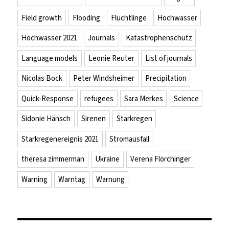
Field growth
Flooding
Flüchtlinge
Hochwasser
Hochwasser 2021
Journals
Katastrophenschutz
Language models
Leonie Reuter
List of journals
Nicolas Bock
Peter Windsheimer
Precipitation
Quick-Response
refugees
Sara Merkes
Science
Sidonie Hänsch
Sirenen
Starkregen
Starkregenereignis 2021
Stromausfall
theresa zimmerman
Ukraine
Verena Flörchinger
Warning
Warntag
Warnung