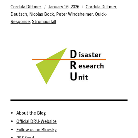
Author
Posted
Tags
Cordula Dittmer
January 16, 2026
Cordula Dittmer
,
on
Deutsch
,
Nicolas Bock
,
Peter Windsheimer
,
Quick-
Response
,
Stromausfall
About the Blog
Official DRU-Website
Follow us on Bluesky
RSS feed