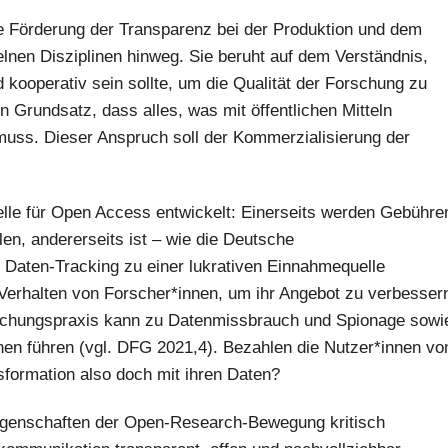
ie Förderung der Transparenz bei der Produktion und dem
nen Disziplinen hinweg. Sie beruht auf dem Verständnis,
 kooperativ sein sollte, um die Qualität der Forschung zu
 Grundsatz, dass alles, was mit öffentlichen Mitteln
n muss. Dieser Anspruch soll der Kommerzialisierung der
lle für Open Access entwickelt: Einerseits werden Gebühre
len, andererseits ist – wie die Deutsche
s Daten-Tracking zu einer lukrativen Einnahmequelle
-Verhalten von Forscher*innen, um ihr Angebot zu verbesser
achungspraxis kann zu Datenmissbrauch und Spionage sowi
nen führen (vgl. DFG 2021,4). Bezahlen die Nutzer*innen vo
sformation also doch mit ihren Daten?
ungenschaften der Open-Research-Bewegung kritisch