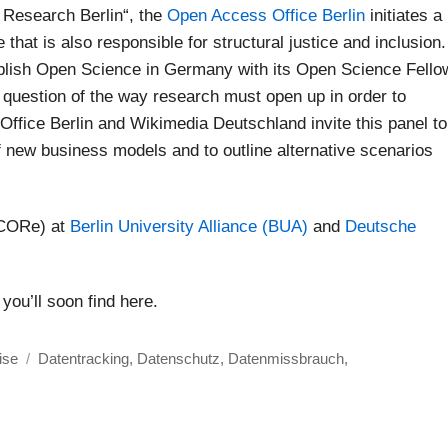
 Research Berlin“, the
Open Access Office Berlin
initiates a
hat is also responsible for structural justice and inclusion.
ablish Open Science in Germany with its Open Science Fello
 question of the way research must open up in order to
Office Berlin and Wikimedia Deutschland invite this panel to
 of new business models and to outline alternative scenarios
(CORe) at
Berlin University Alliance (BUA)
and
Deutsche
you’ll soon find here.
Schlagwörter
ise
Datentracking
,
Datenschutz
,
Datenmissbrauch
,
n