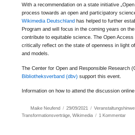
With a recommendation on a state initiative „Open
process towards an open and participatory science t
Wikimedia Deutschland
has helped to further est
Program and will focus in the coming years on the
contribute to equitable science. The Open Access 
critically reflect on the state of openness in light
and models.
The Center for Open and Responsible Research 
Bibliotheksverband (dbv)
support this event.
Information on how to attend the discussion online 
Autor
Veröffentlicht
Kategorien
Maike Neufend
29/09/2021
Veranstaltungshinwe
am
zu
Transformationsverträge
,
Wikimedia
1 Kommentar
Wen
du