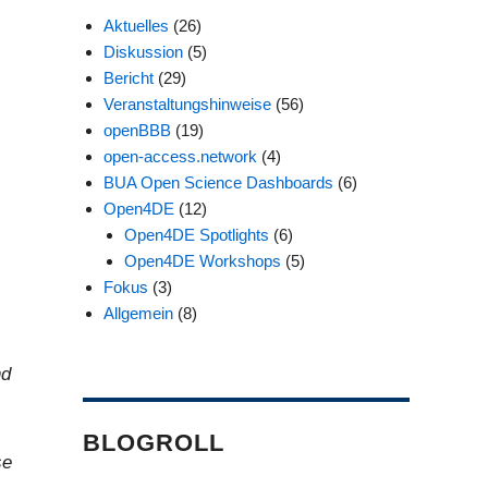
Aktuelles
(26)
Diskussion
(5)
Bericht
(29)
Veranstaltungshinweise
(56)
openBBB
(19)
open-access.network
(4)
BUA Open Science Dashboards
(6)
Open4DE
(12)
Open4DE Spotlights
(6)
Open4DE Workshops
(5)
Fokus
(3)
Allgemein
(8)
nd
BLOGROLL
se