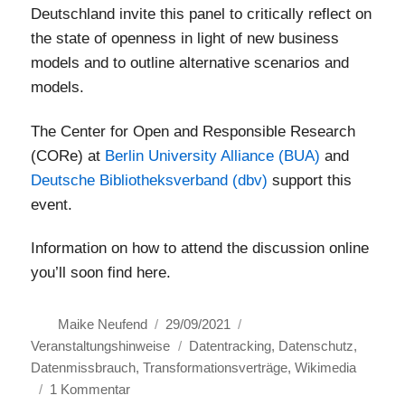
Deutschland invite this panel to critically reflect on
the state of openness in light of new business
models and to outline alternative scenarios and
models.
The Center for Open and Responsible Research
(CORe) at
Berlin University Alliance (BUA)
and
Deutsche Bibliotheksverband (dbv)
support this
event.
Information on how to attend the discussion online
you’ll soon find here.
Autor
Veröffentlicht
Kategorien
Maike Neufend
29/09/2021
am
Schlagwörter
Veranstaltungshinweise
Datentracking
,
Datenschutz
,
Datenmissbrauch
,
Transformationsverträge
,
Wikimedia
zu
1 Kommentar