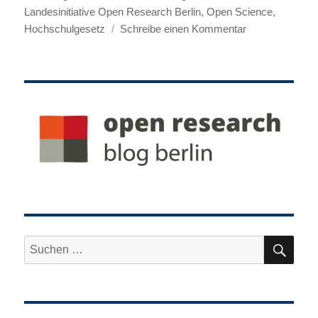
Landesinitiative Open Research Berlin
,
Open Science
,
zu
Hochschulgesetz
Schreibe einen Kommentar
Empfehlung
für
eine
Landesinitiative
Open
Research
Berlin
SU
Suche
nach: