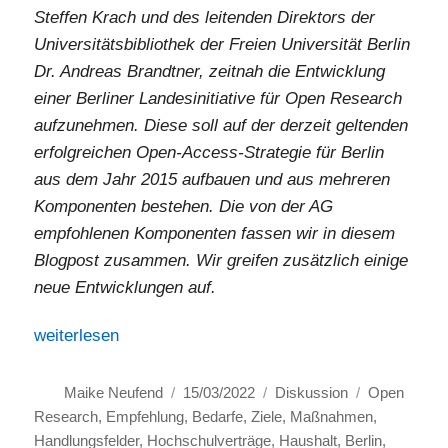
Steffen Krach und des leitenden Direktors der
Universitätsbibliothek der Freien Universität Berlin
Dr. Andreas Brandtner, zeitnah die Entwicklung
einer Berliner Landesinitiative für Open Research
aufzunehmen. Diese soll auf der derzeit geltenden
erfolgreichen Open-Access-Strategie für Berlin
aus dem Jahr 2015 aufbauen und aus mehreren
Komponenten bestehen. Die von der AG
empfohlenen Komponenten fassen wir in diesem
Blogpost zusammen. Wir greifen zusätzlich einige
neue Entwicklungen auf.
„Empfehlung für eine Landesinitiative Open Research Be
weiterlesen
Autor
Veröffentlicht
Kategorien
Schlagwörte
Maike Neufend
15/03/2022
Diskussion
Open
am
Research
,
Empfehlung
,
Bedarfe
,
Ziele
,
Maßnahmen
,
Handlungsfelder
,
Hochschulverträge
,
Haushalt
,
Berlin
,