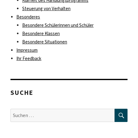
Klarheit des Handlungsprogramms
Steuerung von Verhalten
Besonderes
Besondere Schülerinnen und Schüler
Besondere Klassen
Besondere Situationen
Impressum
Ihr Feedback
SUCHE
SUC
Suche
nach: