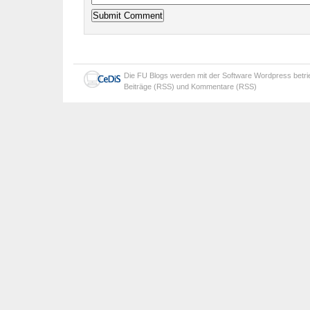
Die
FU Blogs
werden mit der Software
Wordpress
betr
Beiträge (RSS)
und
Kommentare (RSS)