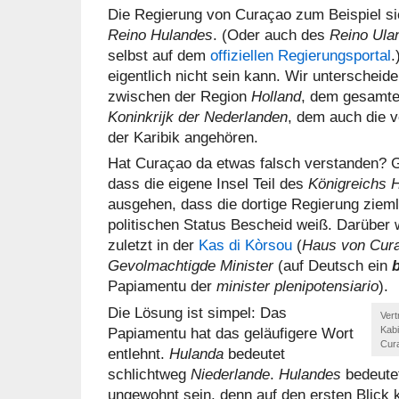
Die Regierung von Curaçao zum Beispiel sieh
Reino Hulandes
. (Oder auch des
Reino Ula
selbst auf dem
offiziellen Regierungsportal
.
eigentlich nicht sein kann. Wir unterscheid
zwischen der Region
Holland
, dem gesamt
Koninkrijk der Nederlanden
, dem auch die v
der Karibik angehören.
Hat Curaçao da etwas falsch verstanden? G
dass die eigene Insel Teil des
Königreichs 
ausgehen, dass die dortige Regierung ziem
politischen Status Bescheid weiß. Darüber w
zuletzt in der
Kas di Kòrsou
(
Haus von Cur
Gevolmachtigde Minister
(auf Deutsch ein
Papiamentu der
minister plenipotensiario
).
Die Lösung ist simpel: Das
Vert
Papiamentu hat das geläufigere Wort
Kabi
Cur
entlehnt.
Hulanda
bedeutet
schlichtweg
Niederlande
.
Hulandes
bedeute
ungewohnt sein, denn auf den ersten Blick