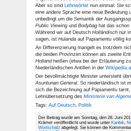
Aber so sind
Lehnwörter
nun einmal: Sie sc
eine andere Sprache eine neue Bedeutung u
unbedingt um die Semantik der Ausgangssp
Public Viewing
und
Bodybag
hat das schon 
Während wir auf Deutsch
Holländisch
nur i
sagen, ist
Hulanda
auf Papiamentu völlig ko
An Differenzierung mangelt es trotzdem nic
die beiden Provinzen können als zweite Ent
Holland
heißen (etwa bei der Erläuterung zu
Niederländischen Antillen in der
Wikipedia 
Der bevollmächtigte Minister untersteht ü
Asuntunan General
. So niederländisch ist
sich die Bezeichnung auf Papiamentu tarnt, 
Lehnübersetzung des
Ministerie van Algem
Tags:
Auf Deutsch
,
Politik
Der Beitrag wurde am Sonntag, den 28. Juni 201
Krämer veröffentlicht und wurde unter
Karibik
,
Ni
Wortschatz
abgelegt. Sie können die Kommentar