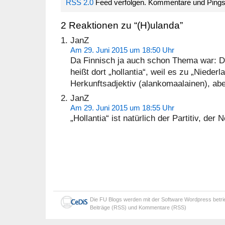
RSS 2.0
Feed verfolgen. Kommentare und Pings si
2 Reaktionen zu “(H)ulanda”
JanZ
Am 29. Juni 2015 um 18:50 Uhr
Da Finnisch ja auch schon Thema war: D
heißt dort „hollantia“, weil es zu „Niede
Herkunftsadjektiv (alankomaalainen), abe
JanZ
Am 29. Juni 2015 um 18:55 Uhr
„Hollantia“ ist natürlich der Partitiv, der N
Die
FU Blogs
werden mit der Software
Wordpress
betr
Beiträge (RSS)
und
Kommentare (RSS)