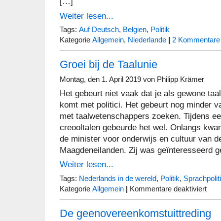
[…]
Weiter lesen...
Tags:
Auf Deutsch
,
Belgien
,
Politik
Kategorie
Allgemein
,
Niederlande
|
2 Kommentare
Groei bij de Taalunie
Montag, den 1. April 2019 von Philipp Krämer
Het gebeurt niet vaak dat je als gewone ta
komt met politici. Het gebeurt nog minder vaa
met taalwetenschappers zoeken. Tijdens ee
creooltalen gebeurde het wel. Onlangs kwam
de minister voor onderwijs en cultuur van 
Maagdeneilanden. Zij was geïnteresseerd g
Weiter lesen...
Tags:
Nederlands in de wereld
,
Politik
,
Sprachpolit
für
Kategorie
Allgemein
|
Kommentare deaktiviert
Groei
bij
De geenovereenkomstuittreding
de
Taalun