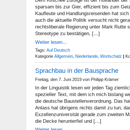
Dem Klischee zufolge ist der Holländer der
sparsam bis zur Gier, effizient bis zum Gei
Kaufleute und Handlungsreisenden hat sich
auch die aktuelle Politik versucht nicht ge
rechtsliberale Regierung unter Mark Rutte so
Stereotype zu bestätigen, […]
Weiter lesen...
Tags:
Auf Deutsch
Kategorie
Allgemein
,
Niederlande
,
Wortschatz
|
Ko
Sprachbau in der Bausprache
Freitag, den 7. Juni 2019 von Philipp Krämer
In der Linguistik lesen wir jeden Tag ziemlic
spezieller Text, mit dem ich mich bislang we
die deutsche Baustellenverordnung. Das hat
Anlass hat übrigens nichts damit zu tun, d
Exzellenzuniversität gerade zum zweiten M
die Decke herunterfiel und […]
Weiter lesen...