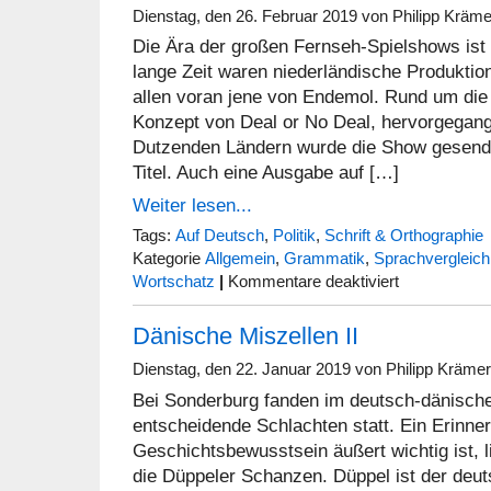
Dienstag, den 26. Februar 2019 von Philipp Kräme
Die Ära der großen Fernseh-Spielshows ist 
lange Zeit waren niederländische Produktio
allen voran jene von Endemol. Rund um die 
Konzept von Deal or No Deal, hervorgegange
Dutzenden Ländern wurde die Show gesende
Titel. Auch eine Ausgabe auf […]
Weiter lesen...
Tags:
Auf Deutsch
,
Politik
,
Schrift & Orthographie
Kategorie
Allgemein
,
Grammatik
,
Sprachvergleich
für
Wortschatz
|
Kommentare deaktiviert
De
geenovereenkomst
Dänische Miszellen II
Dienstag, den 22. Januar 2019 von Philipp Krämer
Bei Sonderburg fanden im deutsch-dänische
entscheidende Schlachten statt. Ein Erinner
Geschichtsbewusstsein äußert wichtig ist, l
die Düppeler Schanzen. Düppel ist der deu