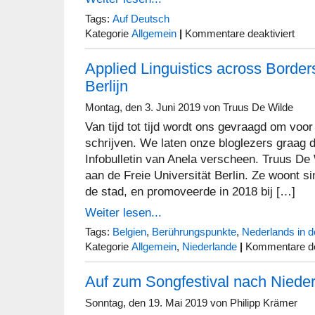
Tags:
Auf Deutsch
für
Kategorie
Allgemein
|
Kommentare deaktiviert
Sprac
in
Applied Linguistics across Border
der
Bausp
Berlijn
Montag, den 3. Juni 2019 von Truus De Wilde
Van tijd tot tijd wordt ons gevraagd om voo
schrijven. We laten onze bloglezers graag de
Infobulletin van Anela verscheen. Truus De
aan de Freie Universität Berlin. Ze woont s
de stad, en promoveerde in 2018 bij […]
Weiter lesen...
Tags:
Belgien
,
Berührungspunkte
,
Nederlands in d
Kategorie
Allgemein
,
Niederlande
|
Kommentare de
Auf zum Songfestival nach Nieder
Sonntag, den 19. Mai 2019 von Philipp Krämer