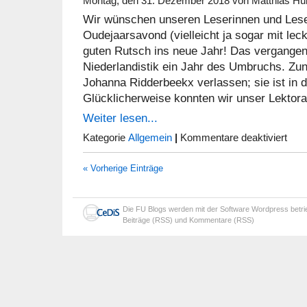
Montag, den 31. Dezember 2018 von Matthias Hü
Wir wünschen unseren Leserinnen und Les
Oudejaarsavond (vielleicht ja sogar mit lec
guten Rutsch ins neue Jahr! Das vergangene
Niederlandistik ein Jahr des Umbruchs. Zun
Johanna Ridderbeekx verlassen; sie ist in
Glücklicherweise konnten wir unser Lektora
Weiter lesen...
für
Kategorie
Allgemein
|
Kommentare deaktiviert
Geluk
nieuwj
« Vorherige Einträge
Die
FU Blogs
werden mit der Software
Wordpress
betr
Beiträge (RSS)
und
Kommentare (RSS)