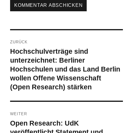
Beitragsnavigation
ZURÜCK
Hochschulverträge sind
Vorheriger
Beitrag:
unterzeichnet: Berliner
Hochschulen und das Land Berlin
wollen Offene Wissenschaft
(Open Research) stärken
WEITER
Open Research: UdK
Nächster
Beitrag:
veröffentlicht Statement und