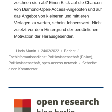
zeichnen sich ab? Einen Blick auf die Chancen
von Diamond-Open-Access-Angeboten und auf
das Angebot von kleineren und mittleren
Verlagen zu werfen, scheint lohnenswert. Nicht
zuletzt vor dem Hintergrund der persönlichen
Motivation der Herausgebenden.
Autor
Veröffentlicht
Kategorien
Schlagwörter
Linda Martin
24/02/2022
Bericht
am
Fachinformationsdienst Politikwissenschaft (Pollux)
,
Politikwissenschaft
,
open-access.network
Schreibe
zu
einen Kommentar
Wir
wollen
mehr
Open
Access
wagen!