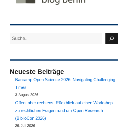
des
Open-
Science
Monitori
in
Suchen
verschi
Diszipli
und
Forschu
Neueste Beiträge
Barcamp Open Science 2026: Navigating Challenging
Times
3. August 2026
Offen, aber rechtens! Rückblick auf einen Workshop
zu rechtlichen Fragen rund um Open Research
(BiblioCon 2026)
29. Juli 2026