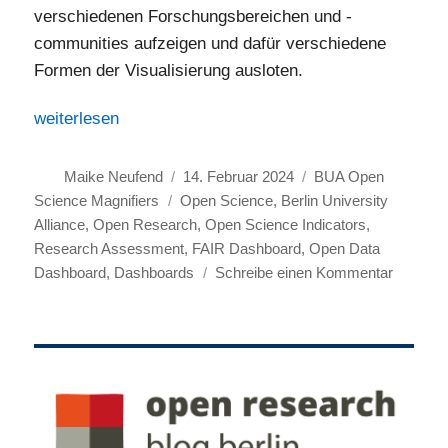
verschiedenen Forschungsbereichen und -
communities aufzeigen und dafür verschiedene
Formen der Visualisierung ausloten.
„Das Projekt BUA Open Science Magnifiers: Weiterentw
weiterlesen
Autor
Veröffentlicht
Kategorien
Maike Neufend
14. Februar 2024
BUA Open
Schlagwörter
am
Science Magnifiers
Open Science
,
Berlin University
Alliance
,
Open Research
,
Open Science Indicators
,
Research Assessment
,
FAIR Dashboard
,
Open Data
zu
Dashboard
,
Dashboards
Schreibe einen Kommentar
Das
Projekt
BUA
Open
Science
Magnifie
Weiteren