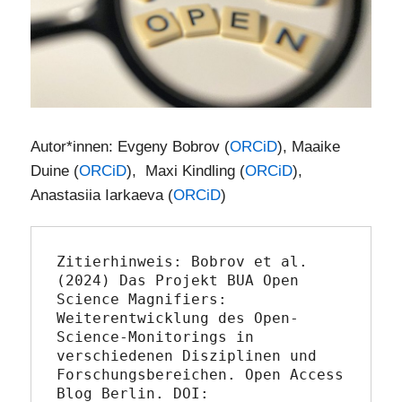
Autor*innen: Evgeny Bobrov (
ORCiD
), Maaike
Duine (
ORCiD
), Maxi Kindling (
ORCiD
),
Anastasiia Iarkaeva (
ORCiD
)
Zitierhinweis: Bobrov et al. 
(2024) Das Projekt BUA Open 
Science Magnifiers: 
Weiterentwicklung des Open-
Science-Monitorings in 
verschiedenen Disziplinen und 
Forschungsbereichen. Open Access 
Blog Berlin. DOI: 