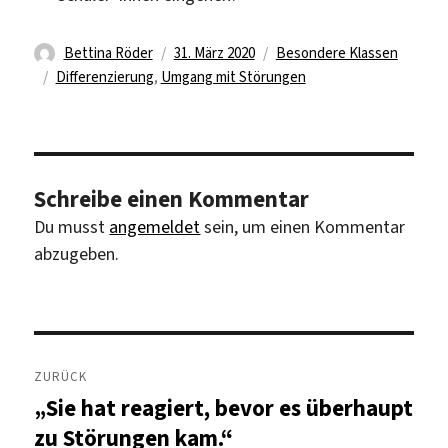
Autor
Veröffentlicht
Kategorien
Bettina Röder
31. März 2020
Besondere Klassen
Schlagwörter
am
Differenzierung
,
Umgang mit Störungen
Schreibe einen Kommentar
Du musst
angemeldet
sein, um einen Kommentar
abzugeben.
Beitragsnavigation
ZURÜCK
„Sie hat reagiert, bevor es überhaupt
Vorheriger
Beitrag:
zu Störungen kam.“