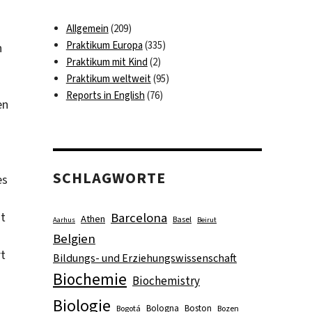
Allgemein
(209)
Praktikum Europa
(335)
h
Praktikum mit Kind
(2)
Praktikum weltweit
(95)
Reports in English
(76)
en
SCHLAGWORTE
es
nt
Barcelona
Athen
Basel
Aarhus
Beirut
Belgien
rt
Bildungs- und Erziehungswissenschaft
Biochemie
Biochemistry
Biologie
Bologna
Boston
Bogotá
Bozen