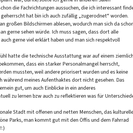
 schon die Fachrichtungen aussuchen, die ich interessant find
geherrscht hat bin ich auch zufällig „zugerodnet“ worden.
n großen Bildschirmen ablesen, wodurch man sich da scho
an gerne sehen würde. Ich muss sagen, dass dort alle
auch gerne viel erklärt haben und man sich respektvoll
ühl hatte die technische Ausstattung war auf einem ziemlic
tbekommen, dass ein starker Personalmangel herrscht,
rden mussten, weil andere priorisert wurden und es keine
ich während meines Aufenthaktes dort nicht gesehen. Das
emein gut, um auch Einblicke in ein anderes
ll zu lernen bzw auch zu reflektieren was für Unterschied
ationale Stadt mit offenen und netten Menschen, das kulturelle
höne Parks, man kommt gut mit den Öffis und dem Fahrrad
!:)