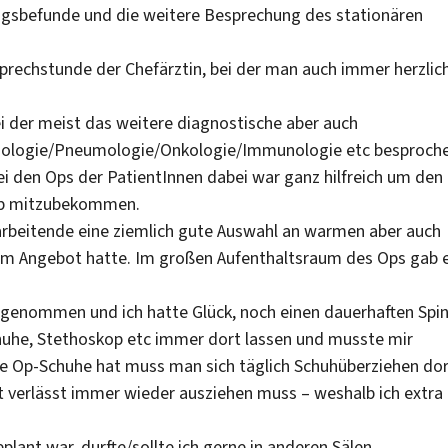
gsbefunde und die weitere Besprechung des stationären
rechstunde der Chefärztin, bei der man auch immer herzlic
i der meist das weitere diagnostische aber auch
diologie/Pneumologie/Onkologie/Immunologie etc besproch
i den Ops der PatientInnen dabei war ganz hilfreich um den
 zb mitzubekommen.
arbeitende eine ziemlich gute Auswahl an warmen aber auch
n im Angebot hatte. Im großen Aufenthaltsraum des Ops gab 
 genommen und ich hatte Glück, noch einen dauerhaften Spi
uhe, Stethoskop etc immer dort lassen und musste mir
e Op-Schuhe hat muss man sich täglich Schuhüberziehen do
 verlässt immer wieder ausziehen muss – weshalb ich extra
lant war, durfte/sollte ich gerne in anderen Sälen