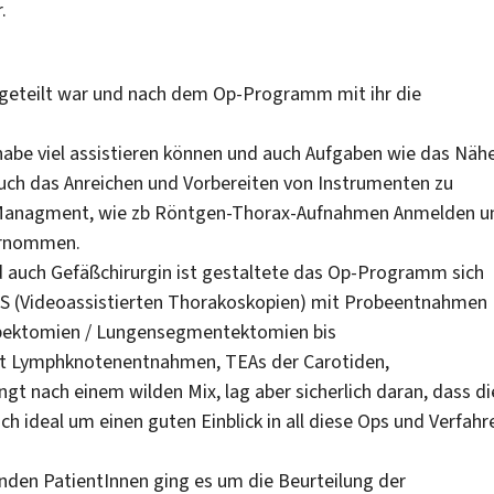
.
ingeteilt war und nach dem Op-Programm mit ihr die
abe viel assistieren können und auch Aufgaben wie das Näh
ch das Anreichen und Vorbereiten von Instrumenten zu
e Managment, wie zb Röntgen-Thorax-Aufnahmen Anmelden u
ernommen.
nd auch Gefäßchirurgin ist gestaltete das Op-Programm sich
ATS (Videoassistierten Thorakoskopien) mit Probeentnahmen
obektomien / Lungensegmentektomien bis
it Lymphknotenentnahmen, TEAs der Carotiden,
t nach einem wilden Mix, lag aber sicherlich daran, dass di
ch ideal um einen guten Einblick in all diese Ops und Verfahr
enden PatientInnen ging es um die Beurteilung der