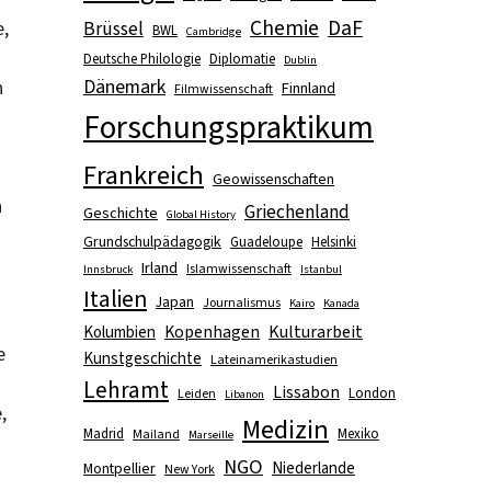
Chemie
DaF
e,
Brüssel
BWL
Cambridge
Deutsche Philologie
Diplomatie
Dublin
Dänemark
n
Finnland
Filmwissenschaft
Forschungspraktikum
Frankreich
Geowissenschaften
h
Griechenland
Geschichte
Global History
Grundschulpädagogik
Guadeloupe
Helsinki
Irland
Islamwissenschaft
Innsbruck
Istanbul
Italien
Japan
Journalismus
Kairo
Kanada
Kopenhagen
Kulturarbeit
Kolumbien
e
Kunstgeschichte
Lateinamerikastudien
Lehramt
Lissabon
London
Leiden
Libanon
,
Medizin
Madrid
Mexiko
Mailand
Marseille
NGO
Niederlande
Montpellier
New York