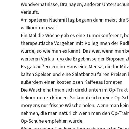
Wundverhätnisse, Drainagen, anderer Untersuchun
Verlaufs.
Am späteren Nachmittag begann dann meist die Sp
willkommen war.
Ein Mal die Woche gab es eine Tumorkonferenz, be
therapeutische Vorgehen mit KollegInnen der Ra
wurde, so wie man es kennt. Das war, wenn man be
weiteren Verlauf u/o die Ergebnisse der Biopsien
Es gab außerdem im Haus eine Mensa, die für Mit
kalten Speisen und eine Salatbar zu fairen Preise
außerdem einen kostenlosen Kaffeeautomaten.
Die Wäsche hat man sich direkt unten im Op-Trakt
bekommen zu können. So konnte ich meine Op-Sch
morgens nur frische Wäsche holen. Wenn man kein
nehmen, die man natürlich wenn man den Op-Trakt
Op-Schuhe empfehlen würde.
Wenn an einem Tag keine thoraxchirurgische Op gep