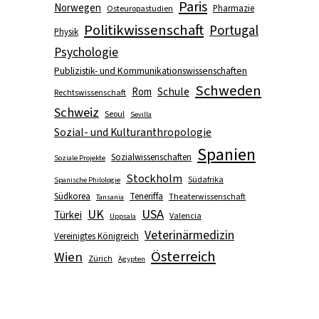
Paris
Norwegen
Pharmazie
Osteuropastudien
Politikwissenschaft
Portugal
Physik
Psychologie
Publizistik- und Kommunikationswissenschaften
Schweden
Schule
Rom
Rechtswissenschaft
Schweiz
Seoul
Sevilla
Sozial- und Kulturanthropologie
Spanien
Sozialwissenschaften
Soziale Projekte
Stockholm
Südafrika
Spanische Philologie
Südkorea
Teneriffa
Theaterwissenschaft
Tansania
UK
USA
Türkei
Valencia
Uppsala
Veterinärmedizin
Vereinigtes Königreich
Österreich
Wien
Zürich
Ägypten