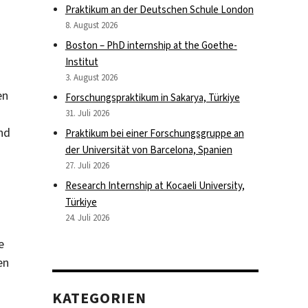
Praktikum an der Deutschen Schule London
8. August 2026
Boston – PhD internship at the Goethe-
Institut
3. August 2026
en
Forschungspraktikum in Sakarya, Türkiye
31. Juli 2026
nd
Praktikum bei einer Forschungsgruppe an
der Universität von Barcelona, Spanien
27. Juli 2026
Research Internship at Kocaeli University,
Türkiye
24. Juli 2026
e
en
KATEGORIEN