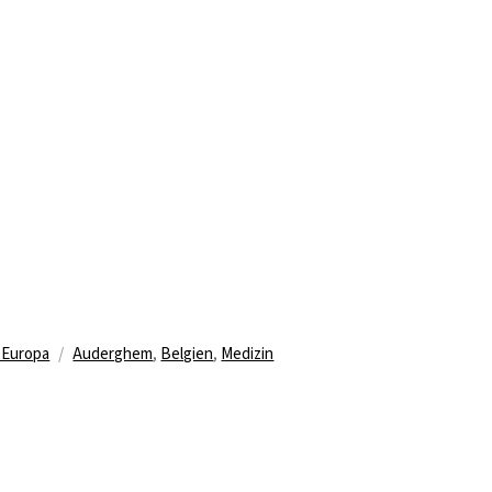
n
Schlagwörter
 Europa
Auderghem
,
Belgien
,
Medizin