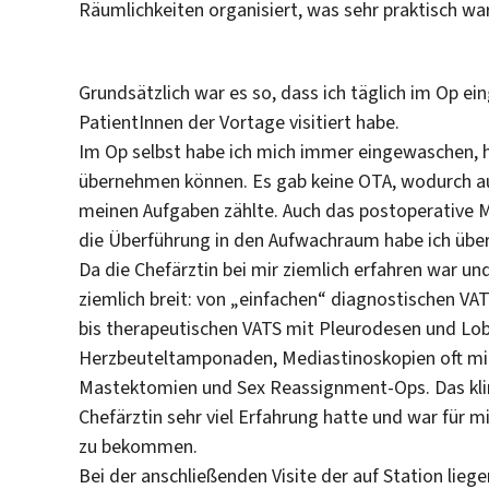
Räumlichkeiten organisiert, was sehr praktisch war
Grundsätzlich war es so, dass ich täglich im Op e
PatientInnen der Vortage visitiert habe.
Im Op selbst habe ich mich immer eingewaschen, h
übernehmen können. Es gab keine OTA, wodurch au
meinen Aufgaben zählte. Auch das postoperativ
die Überführung in den Aufwachraum habe ich üb
Da die Chefärztin bei mir ziemlich erfahren war u
ziemlich breit: von „einfachen“ diagnostischen V
bis therapeutischen VATS mit Pleurodesen und L
Herzbeuteltamponaden, Mediastinoskopien oft m
Mastektomien und Sex Reassignment-Ops. Das kling
Chefärztin sehr viel Erfahrung hatte und war für mi
zu bekommen.
Bei der anschließenden Visite der auf Station lieg