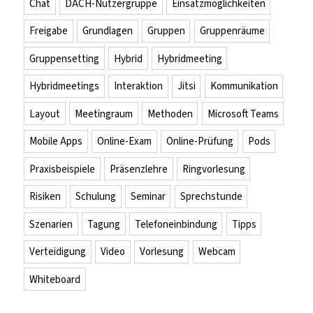
Chat
DACH-Nutzergruppe
Einsatzmöglichkeiten
Freigabe
Grundlagen
Gruppen
Gruppenräume
Gruppensetting
Hybrid
Hybridmeeting
Hybridmeetings
Interaktion
Jitsi
Kommunikation
Layout
Meetingraum
Methoden
Microsoft Teams
Mobile Apps
Online-Exam
Online-Prüfung
Pods
Praxisbeispiele
Präsenzlehre
Ringvorlesung
Risiken
Schulung
Seminar
Sprechstunde
Szenarien
Tagung
Telefoneinbindung
Tipps
Verteidigung
Video
Vorlesung
Webcam
Whiteboard