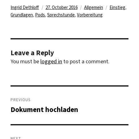
Author
Posted
Categories
Tags
Ingrid Dethloff
27. October 2016
Allgemein
Einstieg
,
on
Grundlagen
,
Pods
,
Sprechstunde
,
Vorbereitung
Leave a Reply
You must be
logged in
to post a comment.
Post
navigation
PREVIOUS
Dokument hochladen
Previous
post:
NEXT