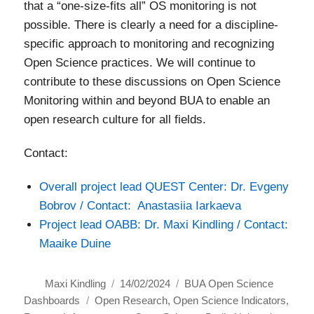
that a “one-size-fits all” OS monitoring is not
possible. There is clearly a need for a discipline-
specific approach to monitoring and recognizing
Open Science practices. We will continue to
contribute to these discussions on Open Science
Monitoring within and beyond BUA to enable an
open research culture for all fields.
Contact:
Overall project lead QUEST Center: Dr. Evgeny
Bobrov / Contact: Anastasiia Iarkaeva
Project lead OABB: Dr. Maxi Kindling / Contact:
Maaike Duine
Autor
Veröffentlicht
Kategorien
Maxi Kindling
14/02/2024
BUA Open Science
Schlagwörter
am
Dashboards
Open Research
,
Open Science Indicators
,