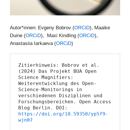
Autor*innen: Evgeny Bobrov (
ORCiD
), Maaike
Duine (
ORCiD
), Maxi Kindling (
ORCiD
),
Anastasiia Iarkaeva (
ORCiD
)
Zitierhinweis: Bobrov et al. 
(2024) Das Projekt BUA Open 
Science Magnifiers: 
Weiterentwicklung des Open-
Science-Monitorings in 
verschiedenen Disziplinen und 
Forschungsbereichen. Open Access 
Blog Berlin. DOI: 
https://doi.org/10.59350/yp5f9-
wjn07