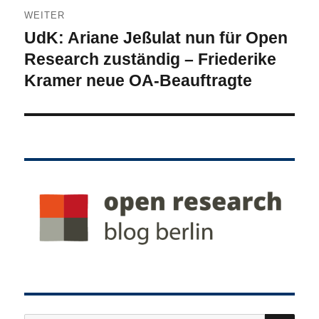
WEITER
UdK: Ariane Jeßulat nun für Open
Nächster
Beitrag:
Research zuständig – Friederike
Kramer neue OA-Beauftragte
SU