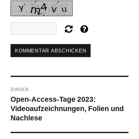
Beitragsnavigation
ZURÜCK
Open-Access-Tage 2023:
Vorheriger
Beitrag:
Videoaufzeichnungen, Folien und
Nachlese