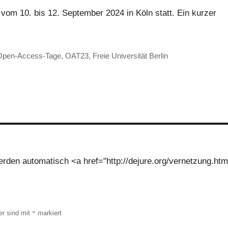
om 10. bis 12. September 2024 in Köln statt. Ein kurzer
chlagwörter
Open-Access-Tage
,
OAT23
,
Freie Universität Berlin
den automatisch <a href="http://dejure.org/vernetzung.htm
*
er sind mit
markiert