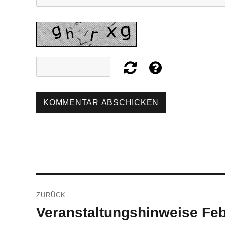
Beitragsnavigation
ZURÜCK
Veranstaltungshinweise Fe
Vorheriger
Beitrag: