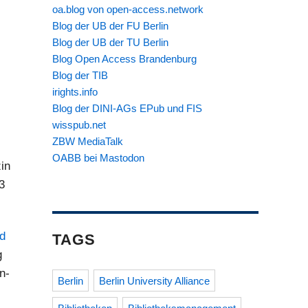
oa.blog von open-access.network
Blog der UB der FU Berlin
Blog der UB der TU Berlin
Blog Open Access Brandenburg
Blog der TIB
irights.info
Blog der DINI-AGs EPub und FIS
wisspub.net
ZBW MediaTalk
OABB bei Mastodon
in
3
d
TAGS
g
n-
Berlin
Berlin University Alliance