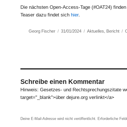
Die nächsten Open-Access-Tage (#OAT24) finden v
Teaser dazu findet sich
hier
.
Autor
Veröffentlicht
Kategorien
S
Georg Fischer
31/01/2024
Aktuelles
,
Bericht
am
Schreibe einen Kommentar
Hinweis: Gesetzes- und Rechtsprechungszitate wer
target="_blank">über dejure.org verlinkt</a>
Deine E-Mail-Adresse wird nicht veröffentlicht.
Erforderliche Feld