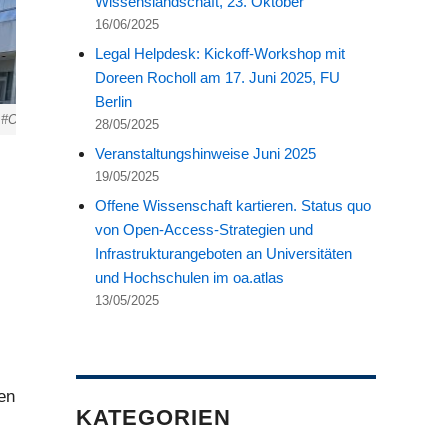
Wissenslandschaft, 23. Oktober
16/06/2025
Legal Helpdesk: Kickoff-Workshop mit
Doreen Rocholl am 17. Juni 2025, FU
Berlin
#OAT23 Banner und bestes Wetter,
CC0
O&A am
28/05/2025
Veranstaltungshinweise Juni 2025
19/05/2025
Offene Wissenschaft kartieren. Status quo
von Open-Access-Strategien und
Infrastrukturangeboten an Universitäten
und Hochschulen im oa.atlas
13/05/2025
en
KATEGORIEN