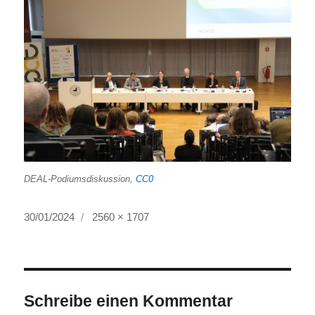
DEAL-Podiumsdiskussion,
CC0
Veröffentlicht
Volle
30/01/2024
2560 × 1707
am
Größe
Schreibe einen Kommentar