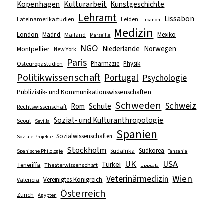
Kopenhagen
Kulturarbeit
Kunstgeschichte
Lehramt
Lissabon
Lateinamerikastudien
Leiden
Libanon
Medizin
London
Madrid
Mexiko
Mailand
Marseille
NGO
Niederlande
Norwegen
Montpellier
New York
Paris
Pharmazie
Physik
Osteuropastudien
Politikwissenschaft
Portugal
Psychologie
Publizistik- und Kommunikationswissenschaften
Schweden
Schweiz
Schule
Rom
Rechtswissenschaft
Sozial- und Kulturanthropologie
Seoul
Sevilla
Spanien
Sozialwissenschaften
Soziale Projekte
Stockholm
Südkorea
Südafrika
Spanische Philologie
Tansania
UK
USA
Türkei
Teneriffa
Theaterwissenschaft
Uppsala
Wien
Veterinärmedizin
Vereinigtes Königreich
Valencia
Österreich
Zürich
Ägypten