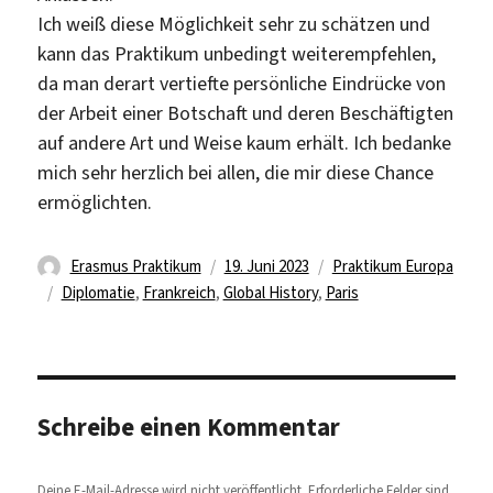
Ich weiß diese Möglichkeit sehr zu schätzen und
kann das Praktikum unbedingt weiterempfehlen,
da man derart vertiefte persönliche Eindrücke von
der Arbeit einer Botschaft und deren Beschäftigten
auf andere Art und Weise kaum erhält. Ich bedanke
mich sehr herzlich bei allen, die mir diese Chance
ermöglichten.
Autor
Veröffentlicht
Kategorien
Erasmus Praktikum
19. Juni 2023
Praktikum Europa
Schlagwörter
am
Diplomatie
,
Frankreich
,
Global History
,
Paris
Schreibe einen Kommentar
Deine E-Mail-Adresse wird nicht veröffentlicht.
Erforderliche Felder sind