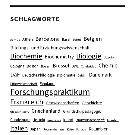
SCHLAGWORTE
Barcelona
Belgien
Athen
Basel
Aarhus
Beirut
Bildungs- und Erziehungswissenschaft
Biologie
Biochemie
Biochemistry
Bogotá
Chemie
Brüssel
Bologna
Boston
BWL
Bozen
Cambridge
DaF
Dänemark
Deutsche Philologie
Diplomatie
Dublin
Finnland
Filmwissenschaft
Forschungspraktikum
Frankreich
Geowissenschaften
Geschichte
Griechenland
Grundschulpädagogik
Global History
Irland
Guadeloupe
Helsinki
Islamwissenschaft
Innsbruck
Istanbul
Italien
Kolumbien
Japan
Journalismus
Kairo
Kanada