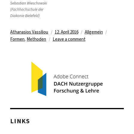
Sebastian Wieschowski
(Fachhochschule der
Diakonie Bielefeld)
Author
Posted
Categories
Tags
Athanasios Vassiliou
12. April 2016
Allgemein
on
on
Formen
,
Methoden
Leave a comment
Veranstaltungsformen
und
Methoden
für
den
Einsatz
von
Adobe
Connect
LINKS