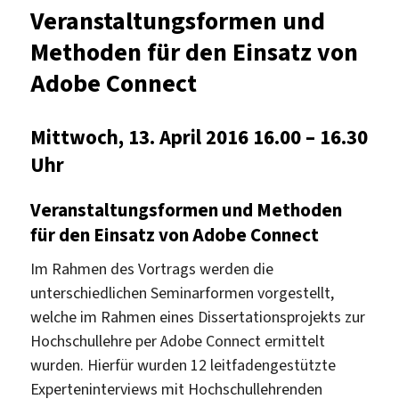
und
Veranstaltungsformen und
Methoden
Methoden für den Einsatz von
für
den
Adobe Connect
Einsatz
von
Adobe
Mittwoch, 13. April 2016 16.00 – 16.30
Connect
Uhr
Veranstaltungsformen und Methoden
für den Einsatz von Adobe Connect
Im Rahmen des Vortrags werden die
unterschiedlichen Seminarformen vorgestellt,
welche im Rahmen eines Dissertationsprojekts zur
Hochschullehre per Adobe Connect ermittelt
wurden. Hierfür wurden 12 leitfadengestützte
Experteninterviews mit Hochschullehrenden