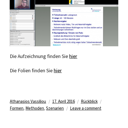
Die Aufzeichnung finden Sie
hier
Die Folien finden Sie
hier
Author
Posted
Categories
Tags
Athanasios Vassiliou
17. April 2016
Rückblick
on
on
Formen
,
Methoden
,
Szenarien
Leave a comment
Rückblick:
Veranstaltung