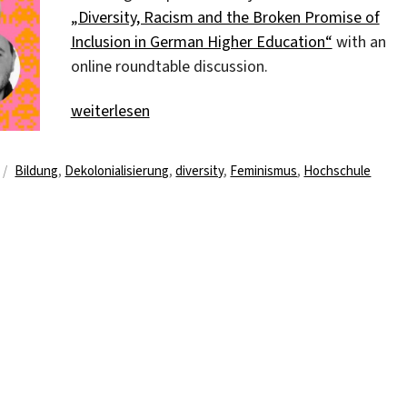
„Diversity, Racism and the Broken Promise of
Inclusion in German Higher Education“
with an
online roundtable discussion.
„Roundtable Discussion: “Decolonizing the classr
weiterlesen
Schlagwörter
Bildung
,
Dekolonialisierung
,
diversity
,
Feminismus
,
Hochschule