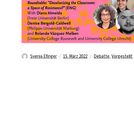
Autor
Veröffentlicht
Kategorien
Svenja Efinger
15. März 2022
Debatte
,
Vorgestellt
am