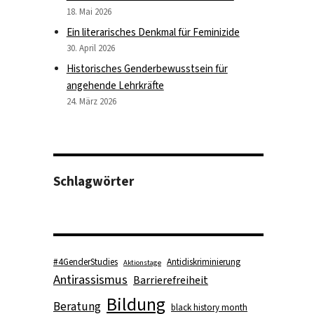
18. Mai 2026
Ein literarisches Denkmal für Feminizide
30. April 2026
Historisches Genderbewusstsein für
oom: A Space for Resistance?“ (on February 10th, 2022) – Wha
angehende Lehrkräfte
24. März 2026
Schlagwörter
#4GenderStudies
Antidiskriminierung
Aktionstage
Antirassismus
Barrierefreiheit
Bildung
Beratung
black history month