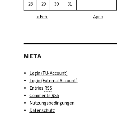
28
29
30
31
« Feb.
Apr. »
META
Login (FU-Account)
Login (External Account)
Entries
RSS
Comments
RSS
Nutzungsbedingungen
Datenschutz