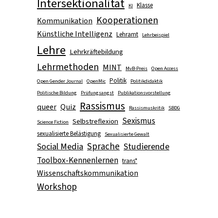
Intersektionalität
Klasse
KI
Kooperationen
Kommunikation
Künstliche Intelligenz
Lehramt
Lehrbeispiel
Lehre
Lehrkräftebildung
Lehrmethoden
MINT
MvB-Preis
Open Access
Politik
Open Gender Journal
OpenMic
Politikdidaktik
Politische Bildung
Prüfungsangst
Publikationsvorstellung
Rassismus
queer
Quiz
Rassismuskritik
SBDG
Sexismus
Selbstreflexion
Science Fiction
sexualisierte Belästigung
Sexualisierte Gewalt
Sprache
Social Media
Studierende
Toolbox-Kennenlernen
trans*
Wissenschaftskommunikation
Workshop