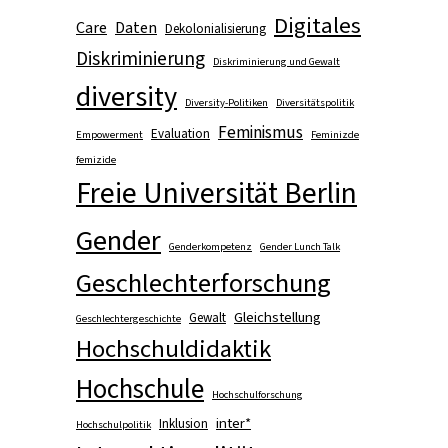
Digitales
Care
Daten
Dekolonialisierung
Diskriminierung
Diskriminierung und Gewalt
diversity
Diversity-Politiken
Diversitätspolitik
Feminismus
Evaluation
Empowerment
Feminizde
femizide
Freie Universität Berlin
Gender
Genderkompetenz
Gender Lunch Talk
Geschlechterforschung
Gleichstellung
Gewalt
Geschlechtergeschichte
Hochschuldidaktik
Hochschule
Hochschulforschung
inter*
Inklusion
Hochschulpolitik