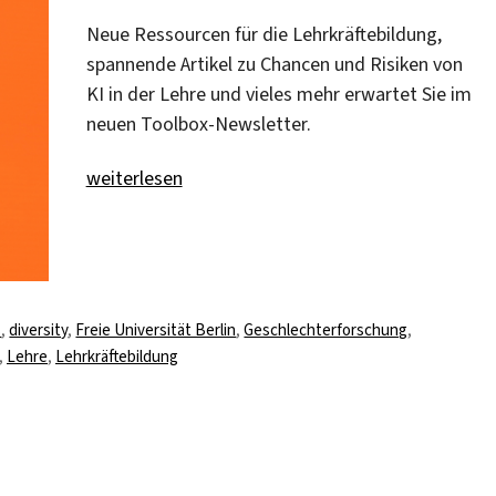
Neue Ressourcen für die Lehrkräftebildung,
spannende Artikel zu Chancen und Risiken von
KI in der Lehre und vieles mehr erwartet Sie im
neuen Toolbox-Newsletter.
„Toolbox-Newsletter Nr.14 – SoSe 23/24“
weiterlesen
örter
s
,
diversity
,
Freie Universität Berlin
,
Geschlechterforschung
,
,
Lehre
,
Lehrkräftebildung