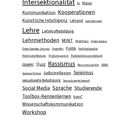
Intersektionalität
Klasse
KI
Kooperationen
Kommunikation
Künstliche Intelligenz
Lehramt
Lehrbeispiel
Lehre
Lehrkräftebildung
Lehrmethoden
MINT
MvB-Preis
Open Access
Politik
Open Gender Journal
OpenMic
Politikdidaktik
Politische Bildung
Prüfungsangst
Publikationsvorstellung
Rassismus
queer
Quiz
Rassismuskritik
SBDG
Sexismus
Selbstreflexion
Science Fiction
sexualisierte Belästigung
Sexualisierte Gewalt
Sprache
Social Media
Studierende
Toolbox-Kennenlernen
trans*
Wissenschaftskommunikation
Workshop