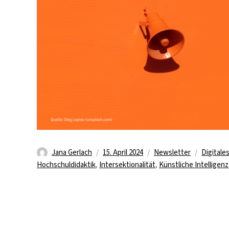
Autor
Veröffentlicht
Kategorien
Schlagw
Jana Gerlach
15. April 2024
Newsletter
Digitale
am
Hochschuldidaktik
,
Intersektionalität
,
Künstliche Intelligenz