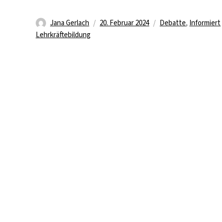
Autor
Veröffentlicht
Kategorien
Jana Gerlach
20. Februar 2024
Debatte
,
Informiert
am
Lehrkräftebildung