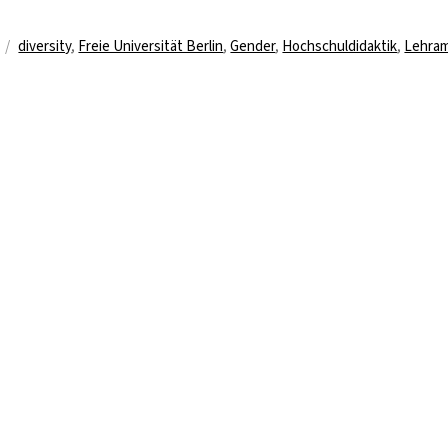
Schlagwörter
diversity
,
Freie Universität Berlin
,
Gender
,
Hochschuldidaktik
,
Lehra