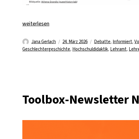
„Historisches Genderbewusstsein für angehende L
weiterlesen
Autor
Veröffentlicht
Kategorien
Jana Gerlach
24. März 2026
Debatte
,
Informiert
,
Vo
am
Geschlechtergeschichte
,
Hochschuldidaktik
,
Lehramt
,
Lehr
Toolbox-Newsletter N