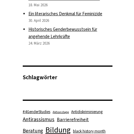
18. Mai 2026
Ein literarisches Denkmal für Feminizide
30. April 2026
Historisches Genderbewusstsein für
angehende Lehrkräfte
24. März 2026
Schlagwörter
#4GenderStudies
Antidiskriminierung
Aktionstage
Antirassismus
Barrierefreiheit
Bildung
Beratung
black history month