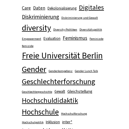
Digitales
Care
Daten
Dekolonialisierung
Diskriminierung
Diskriminierung und Gewalt
diversity
Diversity-Politiken
Diversitätspolitik
Feminismus
Evaluation
Empowerment
Feminizde
femizide
Freie Universität Berlin
Gender
Genderkompetenz
Gender Lunch Talk
Geschlechterforschung
Gleichstellung
Gewalt
Geschlechtergeschichte
Hochschuldidaktik
Hochschule
Hochschulforschung
inter*
Inklusion
Hochschulpolitik