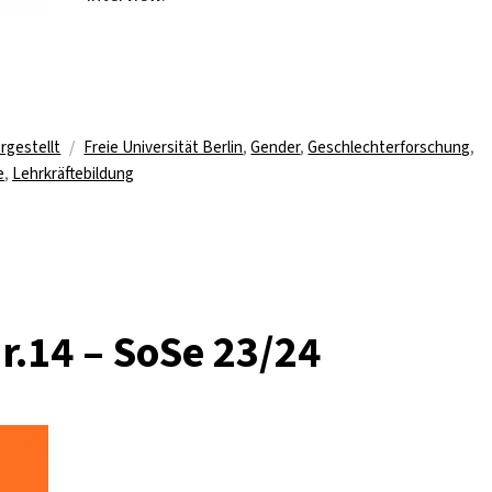
ehrkräfte“
Schlagwörter
rgestellt
Freie Universität Berlin
,
Gender
,
Geschlechterforschung
,
e
,
Lehrkräftebildung
r.14 – SoSe 23/24