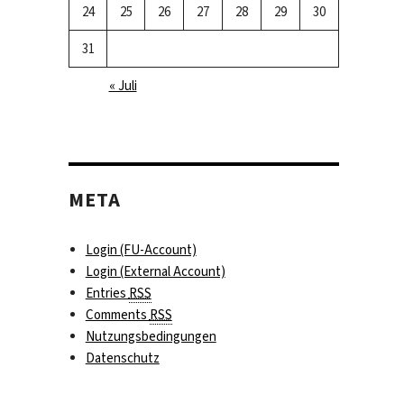
24
25
26
27
28
29
30
31
« Juli
META
Login (FU-Account)
Login (External Account)
Entries
RSS
Comments
RSS
Nutzungsbedingungen
Datenschutz