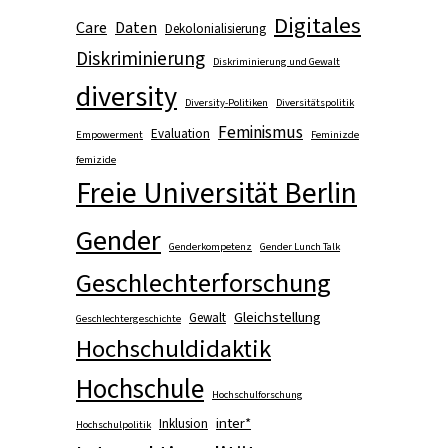
Digitales
Care
Daten
Dekolonialisierung
Diskriminierung
Diskriminierung und Gewalt
diversity
Diversity-Politiken
Diversitätspolitik
Feminismus
Evaluation
Empowerment
Feminizde
femizide
Freie Universität Berlin
Gender
Genderkompetenz
Gender Lunch Talk
Geschlechterforschung
Gleichstellung
Gewalt
Geschlechtergeschichte
Hochschuldidaktik
Hochschule
Hochschulforschung
inter*
Inklusion
Hochschulpolitik