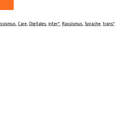
gwörter
assismus
,
Care
,
Digitales
,
inter*
,
Rassismus
,
Sprache
,
trans*