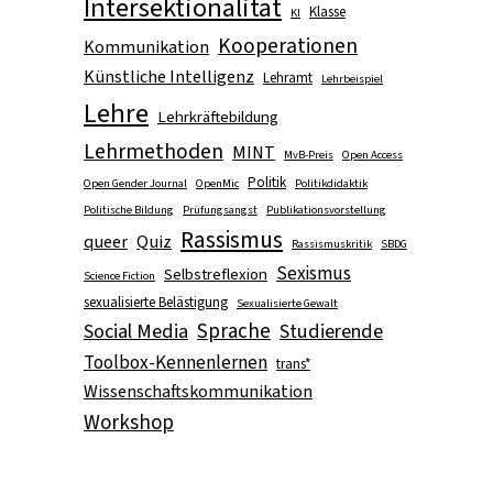
Intersektionalität
Klasse
KI
Kooperationen
Kommunikation
Künstliche Intelligenz
Lehramt
Lehrbeispiel
Lehre
Lehrkräftebildung
Lehrmethoden
MINT
MvB-Preis
Open Access
Politik
Open Gender Journal
OpenMic
Politikdidaktik
Politische Bildung
Prüfungsangst
Publikationsvorstellung
Rassismus
queer
Quiz
Rassismuskritik
SBDG
Sexismus
Selbstreflexion
Science Fiction
sexualisierte Belästigung
Sexualisierte Gewalt
Sprache
Social Media
Studierende
Toolbox-Kennenlernen
trans*
Wissenschaftskommunikation
Workshop