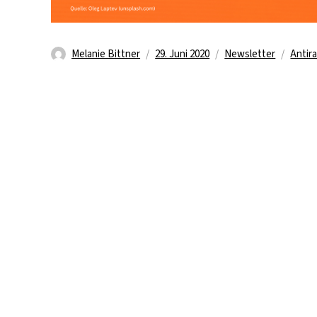
Autor
Veröffentlicht
Kategorien
Schla
Melanie Bittner
29. Juni 2020
Newsletter
Antir
am