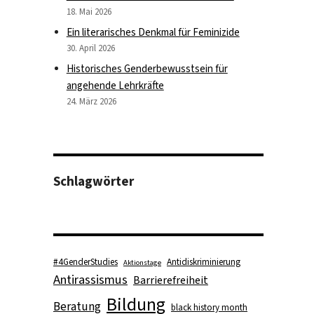
18. Mai 2026
Ein literarisches Denkmal für Feminizide
30. April 2026
Historisches Genderbewusstsein für
angehende Lehrkräfte
24. März 2026
Schlagwörter
#4GenderStudies
Antidiskriminierung
Aktionstage
Antirassismus
Barrierefreiheit
Bildung
Beratung
black history month