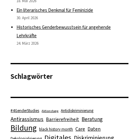
18. Mai 2026
Ein literarisches Denkmal für Feminizide
30. April 2026
Historisches Genderbewusstsein für angehende
Lehrkräfte
24. März 2026
Schlagwörter
#4GenderStudies
Antidiskriminierung
Aktionstage
Antirassismus
Beratung
Barrierefreiheit
Bildung
Care
Daten
black history month
Digitales
Diskriminierung
Dekolonialisierung