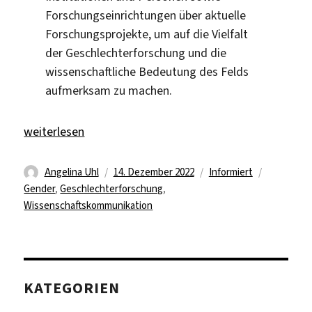
Forschungseinrichtungen über aktuelle
Forschungsprojekte, um auf die Vielfalt
der Geschlechterforschung und die
wissenschaftliche Bedeutung des Felds
aufmerksam zu machen.
„Wissenschaftstag #4GenderStudies 2022“
weiterlesen
Autor
Veröffentlicht
Kategorien
Schlagwör
Angelina Uhl
14. Dezember 2022
Informiert
am
Gender
,
Geschlechterforschung
,
Wissenschaftskommunikation
KATEGORIEN