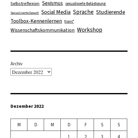
Sexismus
Selbstreflexion
sexualisierte Belästigung
Sprache
Social Media
Studierende
Sexualisierte Gewalt
Toolbox-Kennenlernen
trans*
Workshop
Wissenschaftskommunikation
Archiv
Dezember 2022
M
D
M
D
F
S
S
1
2
3
4