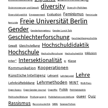
diversity
Diskriminierung und Gewalt
Diversity-Politiken
Feminismus
Evaluation
Diversitätspolitik
Empowerment
Feminizde
Freie Universität Berlin
femizide
Gender
Genderkompetenz
Gender Lunch Talk
Geschlechterforschung
Geschlechtergeschichte
Hochschuldidaktik
Gleichstellung
Gewalt
Hochschule
Inklusion
Hochschulforschung
Hochschulpolitik
Intersektionalität
inter*
Klasse
KI
Kooperationen
Kommunikation
Lehre
Künstliche Intelligenz
Lehramt
Lehrbeispiel
Lehrmethoden
MINT
Lehrkräftebildung
MvB-Preis
Politik
Open Access
Open Gender Journal
OpenMic
Politikdidaktik
queer
Quiz
Politische Bildung
Prüfungsangst
Publikationsvorstellung
Rassismus
Rassismuskritik
SBDG
Science Fiction