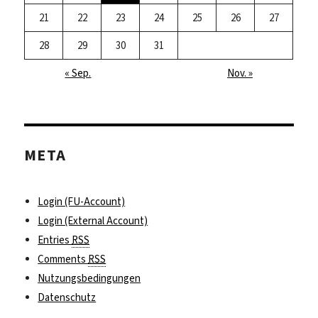
21
22
23
24
25
26
27
28
29
30
31
« Sep.
Nov. »
META
Login (FU-Account)
Login (External Account)
Entries
RSS
Comments
RSS
Nutzungsbedingungen
Datenschutz