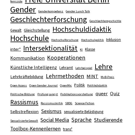
femizide
Gender
Genderkompetenz
Gender Lunch Talk
Geschlechterforschung
Geschlechtergeschichte
Hochschuldidaktik
Gleichstellung
Gewalt
Hochschule
Inklusion
Hochschulforschung
Hochschulpolitik
Intersektionalität
inter*
Klasse
KI
Kooperationen
Kommunikation
Lehre
Künstliche Intelligenz
Lehramt
Lehrbeispiel
Lehrmethoden
MINT
Lehrkräftebildung
MvB-Preis
Politik
Open Access
Open Gender Journal
OpenMic
Politikdidaktik
queer
Quiz
Politische Bildung
Prüfungsangst
Publikationsvorstellung
Rassismus
Rassismuskritik
SBDG
Science Fiction
Sexismus
Selbstreflexion
sexualisierte Belästigung
Sprache
Social Media
Studierende
Sexualisierte Gewalt
Toolbox-Kennenlernen
trans*