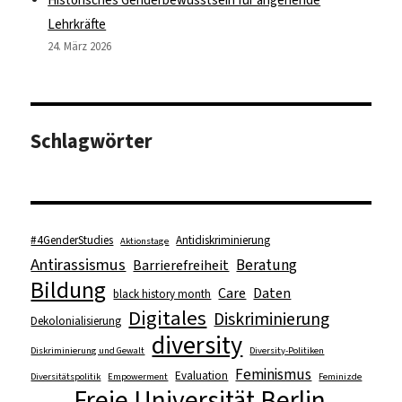
Lehrkräfte
24. März 2026
Schlagwörter
#4GenderStudies
Antidiskriminierung
Aktionstage
Antirassismus
Beratung
Barrierefreiheit
Bildung
Care
Daten
black history month
Digitales
Diskriminierung
Dekolonialisierung
diversity
Diskriminierung und Gewalt
Diversity-Politiken
Feminismus
Evaluation
Diversitätspolitik
Empowerment
Feminizde
Freie Universität Berlin