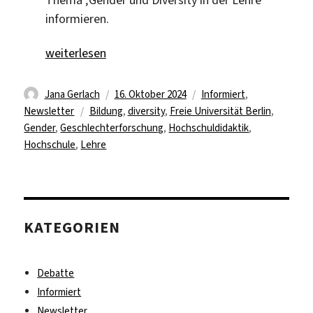
informieren.
„Toolbox Newsletter Nr.15 – WS 24/25“
weiterlesen
Autor
Veröffentlicht
Kategorien
Jana Gerlach
16. Oktober 2024
Informiert
,
Schlagwörter
am
Newsletter
Bildung
,
diversity
,
Freie Universität Berlin
,
Gender
,
Geschlechterforschung
,
Hochschuldidaktik
,
Hochschule
,
Lehre
KATEGORIEN
Debatte
Informiert
Newsletter