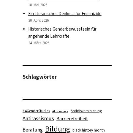
18. Mai 2026
Ein literarisches Denkmal für Feminizide
30. April 2026
Historisches Genderbewusstsein für
angehende Lehrkräfte
24. März 2026
n“
Schlagwörter
#4GenderStudies
Antidiskriminierung
Aktionstage
Antirassismus
Barrierefreiheit
Bildung
Beratung
black history month