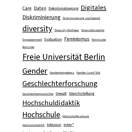
Digitales
Care
Daten
Dekolonialisierung
Diskriminierung
Diskriminierung und Gewalt
diversity
Diversity-Politiken
Diversitätspolitik
Feminismus
Evaluation
Empowerment
Feminizde
femizide
Freie Universität Berlin
Gender
Genderkompetenz
Gender Lunch Talk
Geschlechterforschung
Gleichstellung
Gewalt
Geschlechtergeschichte
Hochschuldidaktik
Hochschule
Hochschulforschung
inter*
Inklusion
Hochschulpolitik