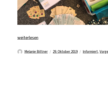
„Brettspiel „Identitätenlotto“ zu Gender, Vielfalt
weiterlesen
Autor
Veröffentlicht
Kategorien
Melanie Bittner
29. Oktober 2019
Informiert
,
Vorge
am