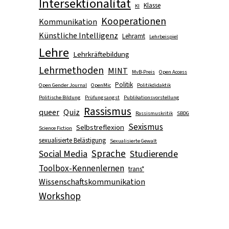
Intersektionalität
Klasse
KI
Kooperationen
Kommunikation
Künstliche Intelligenz
Lehramt
Lehrbeispiel
Lehre
Lehrkräftebildung
Lehrmethoden
MINT
MvB-Preis
Open Access
Politik
Open Gender Journal
OpenMic
Politikdidaktik
Politische Bildung
Prüfungsangst
Publikationsvorstellung
Rassismus
queer
Quiz
Rassismuskritik
SBDG
Sexismus
Selbstreflexion
Science Fiction
sexualisierte Belästigung
Sexualisierte Gewalt
Sprache
Social Media
Studierende
Toolbox-Kennenlernen
trans*
Wissenschaftskommunikation
Workshop