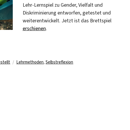
Lehr-Lernspiel zu Gender, Vielfalt und
Diskriminierung entworfen, getestet und
weiterentwickelt. Jetzt ist das Brettspiel
erschienen
.
 und Diskriminierung kann bei der Toolbox ausgeliehen werde
Schlagwörter
stellt
Lehrmethoden
,
Selbstreflexion