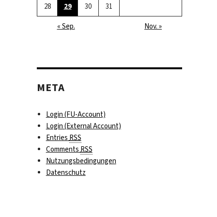
28
29
30
31
« Sep.
Nov. »
META
Login (FU-Account)
Login (External Account)
Entries
RSS
Comments
RSS
Nutzungsbedingungen
Datenschutz