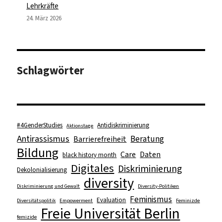
Lehrkräfte
24. März 2026
Schlagwörter
#4GenderStudies
Antidiskriminierung
Aktionstage
Antirassismus
Beratung
Barrierefreiheit
Bildung
Care
Daten
black history month
Digitales
Diskriminierung
Dekolonialisierung
diversity
Diskriminierung und Gewalt
Diversity-Politiken
Feminismus
Evaluation
Diversitätspolitik
Empowerment
Feminizde
Freie Universität Berlin
femizide