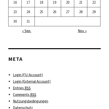
16
17
18
19
20
21
22
23
24
25
26
27
28
29
30
31
« Sep.
Nov. »
META
Login (FU-Account)
Login (External Account)
Entries
RSS
Comments
RSS
Nutzungsbedingungen
Datenschutz