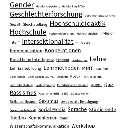
Gender
Genderkompetenz
Gender Lunch Talk
Geschlechterforschung
Geschlechtergeschichte
Hochschuldidaktik
Gleichstellung
Gewalt
Hochschule
Inklusion
Hochschulforschung
Hochschulpolitik
Intersektionalität
inter*
Klasse
KI
Kooperationen
Kommunikation
Lehre
Künstliche Intelligenz
Lehramt
Lehrbeispiel
Lehrmethoden
MINT
Lehrkräftebildung
MvB-Preis
Politik
Open Access
Open Gender Journal
OpenMic
Politikdidaktik
queer
Quiz
Politische Bildung
Prüfungsangst
Publikationsvorstellung
Rassismus
Rassismuskritik
SBDG
Science Fiction
Sexismus
Selbstreflexion
sexualisierte Belästigung
Sprache
Social Media
Studierende
Sexualisierte Gewalt
Toolbox-Kennenlernen
trans*
Workshop
Wissenschaftskommunikation