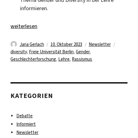
informieren.
„Toolbox Newsletter Nr. 13 – WS 23/24“
weiterlesen
Autor
Veröffentlicht
Kategorien
Schlagwör
Jana Gerlach
10. Oktober 2023
Newsletter
am
diversity
,
Freie Universität Berlin
,
Gender
,
Geschlechterforschung
,
Lehre
,
Rassismus
KATEGORIEN
Debatte
Informiert
Newsletter