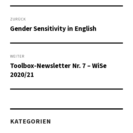
Beitragsnavigation
ZURÜCK
Gender Sensitivity in English
Vorheriger
Beitrag:
WEITER
Toolbox-Newsletter Nr. 7 – WiSe
Nächster
Beitrag:
2020/21
KATEGORIEN