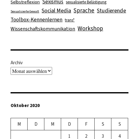
Sexismus
Selbstreflexion
sexualisierte Belästigung
Sprache
Social Media
Studierende
Sexualisierte Gewalt
Toolbox-Kennenlernen
trans*
Workshop
Wissenschaftskommunikation
Archiv
Oktober 2020
M
D
M
D
F
S
S
1
2
3
4