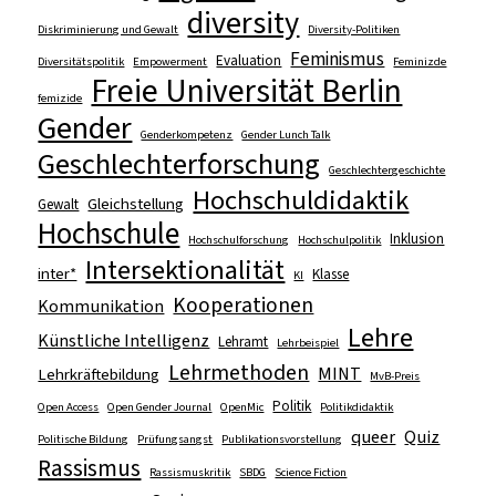
diversity
Diskriminierung und Gewalt
Diversity-Politiken
Feminismus
Evaluation
Diversitätspolitik
Empowerment
Feminizde
Freie Universität Berlin
femizide
Gender
Genderkompetenz
Gender Lunch Talk
Geschlechterforschung
Geschlechtergeschichte
Hochschuldidaktik
Gleichstellung
Gewalt
Hochschule
Inklusion
Hochschulforschung
Hochschulpolitik
Intersektionalität
inter*
Klasse
KI
Kooperationen
Kommunikation
Lehre
Künstliche Intelligenz
Lehramt
Lehrbeispiel
Lehrmethoden
MINT
Lehrkräftebildung
MvB-Preis
Politik
Open Access
Open Gender Journal
OpenMic
Politikdidaktik
queer
Quiz
Politische Bildung
Prüfungsangst
Publikationsvorstellung
Rassismus
Rassismuskritik
SBDG
Science Fiction