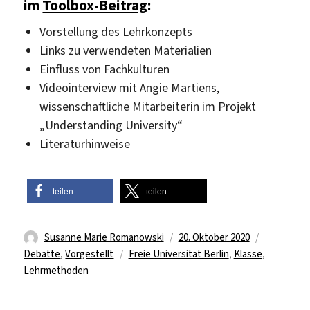
im
Toolbox-Beitrag
:
Vorstellung des Lehrkonzepts
Links zu verwendeten Materialien
Einfluss von Fachkulturen
Videointerview mit Angie Martiens,
wissenschaftliche Mitarbeiterin im Projekt
„Understanding University“
Literaturhinweise
teilen
teilen
Autor
Veröffentlicht
Kategorie
Susanne Marie Romanowski
20. Oktober 2020
Schlagwörter
am
Debatte
,
Vorgestellt
Freie Universität Berlin
,
Klasse
,
Lehrmethoden