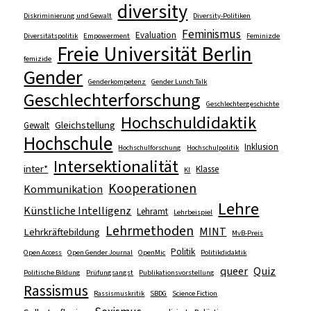
diversity
Diskriminierung und Gewalt
Diversity-Politiken
Feminismus
Evaluation
Diversitätspolitik
Empowerment
Feminizde
Freie Universität Berlin
femizide
Gender
Genderkompetenz
Gender Lunch Talk
Geschlechterforschung
Geschlechtergeschichte
Hochschuldidaktik
Gleichstellung
Gewalt
Hochschule
Inklusion
Hochschulforschung
Hochschulpolitik
Intersektionalität
inter*
Klasse
KI
Kooperationen
Kommunikation
Lehre
Künstliche Intelligenz
Lehramt
Lehrbeispiel
Lehrmethoden
MINT
Lehrkräftebildung
MvB-Preis
Politik
Open Access
Open Gender Journal
OpenMic
Politikdidaktik
queer
Quiz
Politische Bildung
Prüfungsangst
Publikationsvorstellung
Rassismus
Rassismuskritik
SBDG
Science Fiction