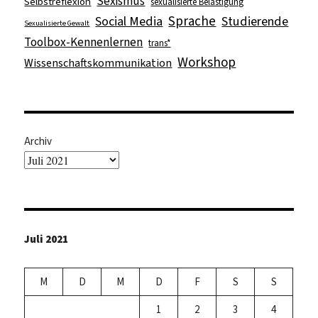
Sexismus
Selbstreflexion
sexualisierte Belästigung
Sprache
Social Media
Studierende
Sexualisierte Gewalt
Toolbox-Kennenlernen
trans*
Workshop
Wissenschaftskommunikation
Archiv
Juli 2021
M
D
M
D
F
S
S
1
2
3
4