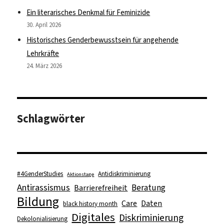
Ein literarisches Denkmal für Feminizide
30. April 2026
Historisches Genderbewusstsein für angehende
Lehrkräfte
24. März 2026
Schlagwörter
#4GenderStudies
Antidiskriminierung
Aktionstage
Antirassismus
Beratung
Barrierefreiheit
Bildung
Care
Daten
black history month
Digitales
Diskriminierung
Dekolonialisierung