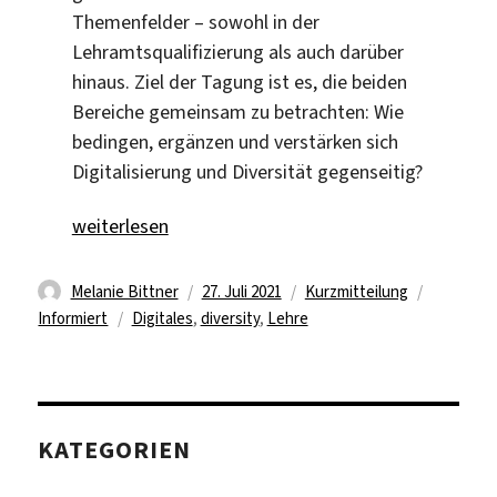
Themenfelder – sowohl in der
Lehramtsqualifizierung als auch darüber
hinaus. Ziel der Tagung ist es, die beiden
Bereiche gemeinsam zu betrachten: Wie
bedingen, ergänzen und verstärken sich
Digitalisierung und Diversität gegenseitig?
„Online-Tagung „Diversität Digital Denken – The W
weiterlesen
Autor
Veröffentlicht
Format
Kategori
Melanie Bittner
27. Juli 2021
Kurzmitteilung
Schlagwörter
am
Informiert
Digitales
,
diversity
,
Lehre
KATEGORIEN